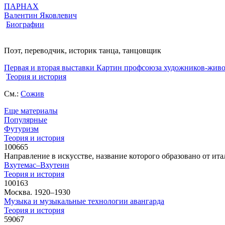
ПАРНАХ
Валентин Яковлевич
Биографии
Поэт, переводчик, историк танца, танцовщик
Первая и вторая выставки Картин профсоюза художников-жив
Теория и история
См.:
Сожив
Еще материалы
Популярные
Футуризм
Теория и история
100665
Направление в искусстве, название которого образовано от итал
Вхутемас–Вхутеин
Теория и история
100163
Москва. 1920–1930
Музыка и музыкальные технологии авангарда
Теория и история
59067