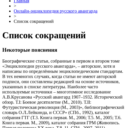
Главная
>
Онлайн-энциклопедия русского авангарда
>
Список сокращений
Список сокращений
Некоторые пояснения
Биографические статьи, собранные в первом и втором томе
«Энциклопедии русского авангарда», – авторские, хотя и
написаны по определённым энциклопедическим стандартам.
В тех немногих случаях, когда статьи не имеют авторской
подписи, они составлены редакцией на основе источников,
указанных в списке литературы. Наиболее часто
используемые источники – многотомное исследование
А.В.Крусанова «Русский авангард 1907–1932. Исторический
обзор. Т.I: Боевое десятилетие (М., 2010). Т.II:
Футуристическая революция (М., 2003)», библиографический
словарь О.Л.Лейкинда, и СССР» (СПб., 1992), каталог
собрания ГТГ (Т.3. Книга первая. М., 2006; Т.5. М., 2005; Т.6.
Книга первая. М., 2009), каталог собрания ГРМ (Живопись.
Первая половина ХХ века. Т.8–11. СПб., 2007–2011),