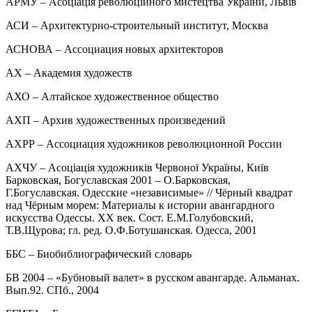
АРМУ – Асоціація революційного мистецтва України, Львів
АСИ – Архитектурно-строительный институт, Москва
АСНОВА – Ассоциация новых архитекторов
АХ – Академия художеств
АХО – Алтайское художественное общество
АХП – Архив художественных произведений
АХРР – Ассоциация художников революционной России
АХЧУ – Асоціація художників Червоної Україны, Київ
Барковская, Богуславская 2001 – О.Барковская,
Г.Богуславская. Одесские «независимые» // Чёрный квадрат
над Чёрным морем: Материалы к истории авангардного
искусства Одессы. ХХ век. Сост. Е.М.Голубовский,
Т.В.Щурова; гл. ред. О.Ф.Ботушанская. Одесса, 2001
ББС – Биобиблиографический словарь
БВ 2004 – «Бубновый валет» в русском авангарде. Альманах.
Вып.92. СПб., 2004