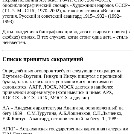
биобиблиографический словарь «Художники народов СССР»
(Т.1–5. М.–СПб., 1970–2002), каталог выставки «Великая
утопия. Русский и советский авангард 1915–1932» (1992–
1993).
Даты рождения в биографиях приводятся в старом и новом (в
скобках) стилях. В тех случаях, когда стоит одна дата – стиль
неизвестен.
Список принятых сокращений
Определённых оговорок требуют следующие сокращения:
Вхутемас–Вхутеин, Гинхук и Инхук пишутся с прописной
буквы, так как считаются устоявшимися понятиями и
склоняются. АХРР, ЛОСХ, МОСХ даются в наиболее
привычной аббревиатуре (хотя имелись и иные: АРХ,
ЛОССХ, ЛССХ, ЛСХ, МОССХ и другие).
АА – Академия архитектуры Авангард, остановленный на
бегу 1989 – С.М.Турутина, А.Б.Лошеньков, С.П.Дьяченко,
Е.Ф.Ковтун. Авангард, остановленный на бегу. Л., 1989
АГКГ – Астраханская государственная картинная галерея им.