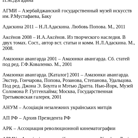
П.М.Догадина
АГМИ – Азербайджанский государственный музей искусств
им. Р.Мустафаева, Баку
Адаскина 2011 – Н.Л.Адаскина. Любовь Попова. М., 2011
Аксёнов 2008 – И.А.Аксёнов. Из творческого наследия. В
двух томах. Сост., автор вст. статьи и комм. Н.Л.Адаскина. М.,
2008.
Амазонки авангарда 2001 – Амазонки авангарда. Сб. статей
под ред. Г.Ф.Коваленко. М., 2001
Амазонки авангарда. [Каталог] 2001 – Амазонки авангарда.
Экстер, Гончарова, Попова, Розанова, Степанова, Удальцова.
Под ред. Джона Э. Боулта и Мэтью Дратта. Нью-Йорк, Музей
Соломона Р. Гуггенхайма; Москва, Государственная
Третьяковская галерея, 2001
АНУМ – Асоціація незалежних українських митців
АП РФ – Архив Президента РФ
АРК – Ассоциация революционной кинематографии