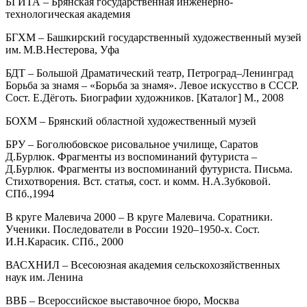
БГИТА – Брянская государственная инженерно-
технологическая академия
БГХМ – Башкирский государственный художественный музей
им. М.В.Нестерова, Уфа
БДТ – Большой Драматический театр, Петроград–Ленинград
Борьба за знамя – «Борьба за знамя». Левое искусство в СССР.
Сост. Е.Дёготь. Биографии художников. [Каталог] М., 2008
БОХМ – Брянский областной художественный музей
БРУ – Боголюбовское рисовальное училище, Саратов
Д.Бурлюк. Фрагменты из воспоминаний футуриста –
Д.Бурлюк. Фрагменты из воспоминаний футуриста. Письма.
Стихотворения. Вст. статья, сост. и комм. Н.А.Зубковой.
СПб.,1994
В круге Малевича 2000 – В круге Малевича. Соратники.
Ученики. Последователи в России 1920–1950-х. Сост.
И.Н.Карасик. СПб., 2000
ВАСХНИЛ – Всесоюзная академия сельскохозяйственных
наук им. Ленина
ВВБ – Всероссийское выставочное бюро, Москва