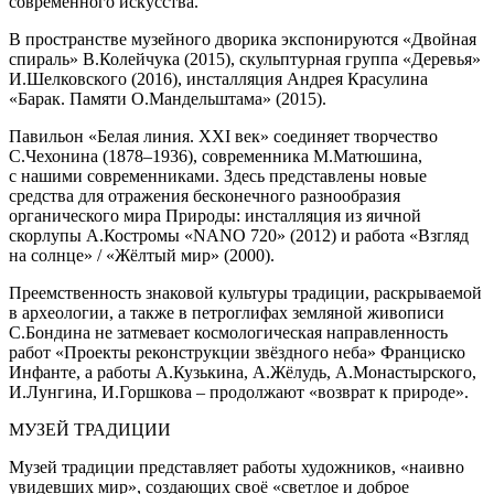
современного искусства.
В пространстве музейного дворика экспонируются «Двойная
спираль» В.Колейчука (2015), скульптурная группа «Деревья»
И.Шелковского (2016), инсталляция Андрея Красулина
«Барак. Памяти О.Мандельштама» (2015).
Павильон «Белая линия. ХХI век» соединяет творчество
С.Чехонина (1878–1936), современника М.Матюшина,
с нашими современниками. Здесь представлены новые
средства для отражения бесконечного разнообразия
органического мира Природы: инсталляция из яичной
скорлупы А.Костромы «NANO 720» (2012) и работа «Взгляд
на солнце» / «Жёлтый мир» (2000).
Преемственность знаковой культуры традиции, раскрываемой
в археологии, а также в петроглифах земляной живописи
С.Бондина не затмевает космологическая направленность
работ «Проекты реконструкции звёздного неба» Франциско
Инфанте, а работы А.Кузькина, А.Жёлудь, А.Монастырского,
И.Лунгина, И.Горшкова – продолжают «возврат к природе».
МУЗЕЙ ТРАДИЦИИ
Музей традиции представляет работы художников, «наивно
увидевших мир», создающих своё «светлое и доброе