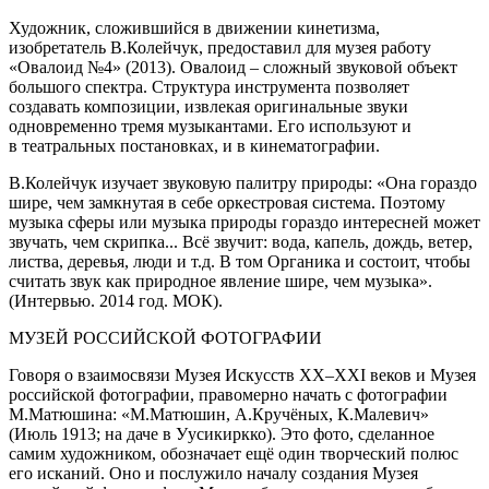
Художник, сложившийся в движении кинетизма,
изобретатель В.Колейчук, предоставил для музея работу
«Овалоид №4» (2013). Овалоид – сложный звуковой объект
большого спектра. Структура инструмента позволяет
создавать композиции, извлекая оригинальные звуки
одновременно тремя музыкантами. Его используют и
в театральных постановках, и в кинематографии.
В.Колейчук изучает звуковую палитру природы: «Она гораздо
шире, чем замкнутая в себе оркестровая система. Поэтому
музыка сферы или музыка природы гораздо интересней может
звучать, чем скрипка... Всё звучит: вода, капель, дождь, ветер,
листва, деревья, люди и т.д. В том Органика и состоит, чтобы
считать звук как природное явление шире, чем музыка».
(Интервью. 2014 год. МОК).
МУЗЕЙ РОССИЙСКОЙ ФОТОГРАФИИ
Говоря о взаимосвязи Музея Искусств XX–XXI веков и Музея
российской фотографии, правомерно начать с фотографии
М.Матюшина: «М.Матюшин, А.Кручёных, К.Малевич»
(Июль 1913; на даче в Уусикиркко). Это фото, сделанное
самим художником, обозначает ещё один творческий полюс
его исканий. Оно и послужило началу создания Музея