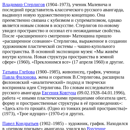
Владимир Стерлигов
(1904–1973), ученик Малевича и
последний представитель классического русского авангарда,
выдвинул новую художественную концепцию. Она
преемственно связана с кубизмом и супрематизмом, однако
является новым словом в искусстве. Стерлигов по-новому
увидел пространство и осознал его неожиданные свойства.
После «расширенного смотрения» Матюшина пришло
«расширенное сознание» Стерлигова, выраженное в создании
художником пластической системы – чашно-купольного
пространства. В основной экспозиции музея: «Мы живём
внутри купола. Новая структура пространства в земной
сфере» (1960), «Преклонимся все» (17 апреля 1960) и другие.
Татьяна Глебова
(1900–1985), живописец, график, ученица
Павла Филонова
, жена и соратник В.Стерлигова, расширила
филоновский «аналитический» подход и творчески
восприняла идеи Стерлигова. По словам исследователя
русского авангарда
Евгения Ковтуна
(09.02.1928–04.01.1996),
работа «с иными пластическими принципами обогатила цвет,
форму и пространственные структуры в её произведениях»:
«Здесь кто-то прошёл. (Одно из тонких реалий пространства)»
(1973), «Трое идущих» (1970-е) и других.
Павел Кондратьев
(1902–1985) – художник, график. Находился
в «первом призыве» авангарда, учился во
Вхутеине