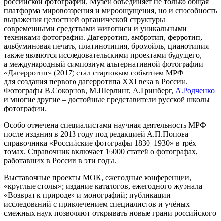
российской фотографии. Музеи объединяет не только общая
платформа мировоззрения и мироощущения, но и способность
выражения целостной органической структуры
современными средствами живописи и уникальными
техниками фотографии. Дагерротип, амбротип, ферротип,
альбуминовая печать, платинотипия, бромойль, цианотипия –
также являются исследовательскими проектами будущего,
а международный симпозиум альтернативной фотографии
«Дагерротип» (2017) стал стартовым событием МРФ
для создания первого дагерротипа ХХI века в России.
Фотографы В.Сокорнов, М.Шерлинг, А.Гринберг,
А.Родченко
и многие другие – достойные представители русской школы
фотографии.
Особо отмечена специалистами научная деятельность МРФ
после издания в 2013 году под редакцией А.П.Попова
справочника «Российские фотографы 1830–1930» в трёх
томах. Справочник включает 16000 статей о фотографах,
работавших в России в эти годы.
Выставочные проекты МОК, ежегодные конференции,
«круглые столы»; издание каталогов, ежегодного журнала
«Возврат к природе» и монографий; публикации
исследований с привлечением специалистов и учёных
смежных наук позволяют открывать новые грани российского