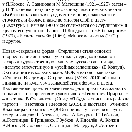
у Я.Корева, А.Савинова и М.Матюшина (1921–1925), затем –
у П.Филонова, получив у них основу пластических знаний.
«Всё это оставалось в фундаменте и определяло часто и
структуру, и форму, и даже во многом слой и цвет»
(Е.Ковтун). В начале 1960-х он сближается со Стерлиговым и
кругом его учеников. Работы П.Кондратьева: «В безмерном»
(1979), «В свете свечей» (1969), «Многомерность» (1971)
и другие.
Новая «сакральная форма» Стерлигова стала основой
творчества целой плеяды учеников, перед которыми он
раскрыл художественную культуру русского авангарда,
«наглухо запечатанную в музейных запасниках» (Е.Ковтун).
Экспозиция нескольких залов МОК и каталог выставки
«Ученики Владимира Стерлигова» (МОК. 2016) обращают
внимание на культуру взаимодействия формы и цвета.
Выставочные проекты значительно расширяют возможность
знакомства с творчеством художников: «Геометрия Природы»
– выставка В.Стерлигова (2014); «Я буду расписывать райские
чертоги» – выставка Т.Глебовой (2015). В выставке «Ученики
Владимира Стерлигова» (2016) приняла участие вся группа
«стерлиговцев»: Е.Александрова, А.Батурин, Ю.Гобанов,
А.Гостинцев, Е.Гриценко, Г.Зубков, А.Киселёв, А. Кожин,
А.Носов, В.Соловьёва, С.Спицын, М.Церуш, Л.Астрейн.