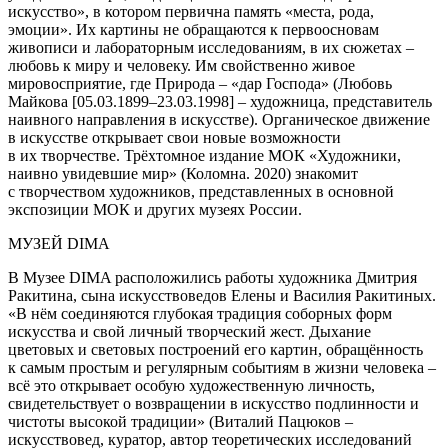
искусство», в котором первична память «места, рода,
эмоции». Их картины не обращаются к первоосновам
живописи и лабораторным исследованиям, в их сюжетах –
любовь к миру и человеку. Им свойственно живое
мировосприятие, где Природа – «дар Господа» (Любовь
Майкова [05.03.1899–23.03.1998] – художница, представитель
наивного направления в искусстве). Органическое движение
в искусстве открывает свои новые возможности
в их творчестве. Трёхтомное издание МОК «Художники,
наивно увидевшие мир» (Коломна. 2020) знакомит
с творчеством художников, представленных в основной
экспозиции МОК и других музеях России.
МУЗЕЙ DIMA
В Музее DIMA расположились работы художника Дмитрия
Ракитина, сына искусствоведов Елены и Василия Ракитиных.
«В нём соединяются глубокая традиция соборных форм
искусства и свой личный творческий жест. Дыхание
цветовых и световых построений его картин, обращённость
к самым простым и регулярным событиям в жизни человека –
всё это открывает особую художественную личность,
свидетельствует о возвращении в искусство подлинности и
чистоты высокой традиции» (Виталий Пацюков –
искусствовед, куратор, автор теоретических исследований