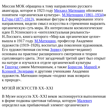
Миссия МОК обращена к тому направлению русского
авангарда, которое в 1923 году
Михаил Матюшин
обозначил
понятием «органическая культура».
М.Матюшин (1861–1934)
и
Е.Гуро (1877–1913)
, знаковые фигуры в формировании этого
направления, видели смысл искусства в стремлении выразить
органическую суть мира. Их интересовали космологические
идеи П.Успенского и «интеллектуальная реальность»
Н.Лосского, книга которого «Мир как органическое целое»
вышла в 1917 году.
М.Матюшин
, профессор Академии
художеств (1919–1926), воспитал два поколения художников.
Его художественная система
Зорвед
(зрение+ведание)
основана на практике расширенного смотрения и теории
сцепляющего цвета. Этот загадочный третий цвет был открыт
на натуре и изучался в отделе органической культуры
в
Гинхуке
самим Матюшиным, а также
Борисом
,
Марией
и
Ксенией Эндерами
и другими учениками Академии
художеств. Матюшин первым «поднял знак возврата
к природе».
МУЗЕЙ ИСКУССТВ XX–XХI
В Музее искусств XX–XХI веков экспонируется выполненная
в форме подковы цветовая таблица, которую
Малевич
определил как прибавочный элемент органического