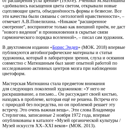
от расширения угла зрения» (1930-е). Ученики М.Матюшина
«добивались насыщения цвета светом, открывали новые
сцепляющие цвета, объединённость формы и безвесие. Все
эти качества были связаны с онтологией нравственности», –
отмечает А.В.Повелихина. «Никакое ''расширенное
смотрение'', воспринятое только как внешний приём, не даст
''нового видения'' и проникновения в скрытые связи
гармонического порядка вселенной», – писал сам художник.
В двухтомном издании «
Борис Эндер
» (МОК. 2018) впервые
публикуются автобиографические материалы и статьи
художника, который в лаборатории зрения, слуха и осязания
совместно с Матюшиным был занят опытной работой по
исследованию активных центров мозга при наблюдении
цветоформ.
Мастерская Матюшина стала предметом внимания
для следующих поколений художников: «У него не
раскрашивание, а письмо... Он рассуждает своей кистью,
находясь в проблеме, которая ещё не решена. Встреча его
с природой без посредства, но он проблемой решает эту
встречу. Это очень важная вещь». Эти слова Владимира
Стерлигова, записанные 2 ноября 1972 года, впервые
опубликованы в каталоге «Музей органической культуры /
Музей искусств ХХ–ХХI веков» (МОК. 2013).