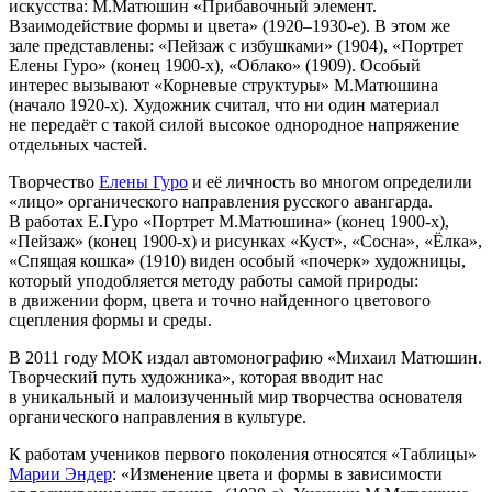
искусства: М.Матюшин «Прибавочный элемент.
Взаимодействие формы и цвета» (1920–1930-е). В этом же
зале представлены: «Пейзаж с избушками» (1904), «Портрет
Елены Гуро» (конец 1900-х), «Облако» (1909). Особый
интерес вызывают «Корневые структуры» М.Матюшина
(начало 1920-х). Художник считал, что ни один материал
не передаёт с такой силой высокое однородное напряжение
отдельных частей.
Творчество
Елены Гуро
и её личность во многом определили
«лицо» органического направления русского авангарда.
В работах Е.Гуро «Портрет М.Матюшина» (конец 1900-х),
«Пейзаж» (конец 1900-х) и рисунках «Куст», «Сосна», «Ёлка»,
«Спящая кошка» (1910) виден особый «почерк» художницы,
который уподобляется методу работы самой природы:
в движении форм, цвета и точно найденного цветового
сцепления формы и среды.
В 2011 году МОК издал автомонографию «Михаил Матюшин.
Творческий путь художника», которая вводит нас
в уникальный и малоизученный мир творчества основателя
органического направления в культуре.
К работам учеников первого поколения относятся «Таблицы»
Марии Эндер
: «Изменение цвета и формы в зависимости