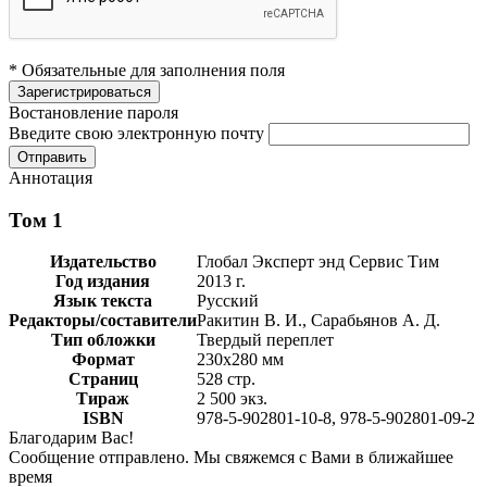
* Обязательные для заполнения поля
Востановление пароля
Введите свою электронную почту
Аннотация
Том 1
Издательство
Глобал Эксперт энд Сервис Тим
Год издания
2013 г.
Язык текста
Русский
Редакторы/составители
Ракитин В. И., Сарабьянов А. Д.
Тип обложки
Твердый переплет
Формат
230х280 мм
Страниц
528 стр.
Тираж
2 500 экз.
ISBN
978-5-902801-10-8, 978-5-902801-09-2
Благодарим Вас!
Сообщение отправлено. Мы свяжемся с Вами в ближайшее
время