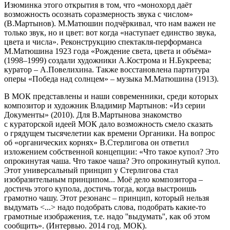
Изюминка этого открытия в том, что «монохорд даёт
возможность осознать соразмерность звука с числом»
(В.Мартынов). М.Матюшин подчёркивал, что нам важен не
только звук, но и цвет: вот когда «наступает единство звука,
цвета и числа». Реконструкцию спектакля-перформанса
М.Матюшина 1923 года «Рождение света, цвета и объёма»
(1998–1999) создали художники А.Кострома и Н.Букреева;
куратор – А.Повелихина. Также восстановлена партитура
оперы «Победа над солнцем» – музыка М.Матюшина (1913).
В МОК представлены и наши современники, среди которых
композитор и художник Владимир Мартынов: «Из серии
Документы» (2010). Для В.Мартынова знакомство
с кураторской идеей МОК дало возможность смело сказать
о грядущем тысячелетии как времени Органики. На вопрос
об «органических корнях» В.Стерлигова он ответил
изложением собственной концепции: «Что такое купол? Это
опрокинутая чаша. Что такое чаша? Это опрокинутый купол.
Этот универсальный принцип у Стерлигова стал
изобразительным принципом... Моё дело композитора –
достичь этого купола, достичь тогда, когда выстроишь
грамотно чашу. Этот резонанс – принцип, который нельзя
выдумать <...> надо подобрать слова, подобрать какие-то
грамотные изображения, т.е. надо ''выдумать'', как об этом
сообщить». (Интервью. 2014 год. МОК).