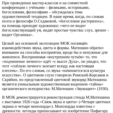
При проведении мастер-классов и на совместной
конференции с учёными – физиками, историками,
богословами, философами – обсуждалась тема
художественной теодицеи. В наше время, когда, по словам
поэта и философа О.Седаковой, «богословие растерялось»,
на помощь приходят художники; «чего не видит
богословствующий ум, видят простые чувства: слух, зрение –
видит Органика».
Целый зал основной экспозиции МОК посвящён
взаимодействию звука, цвета и формы. Матюшин обратил
внимание на способы восприятия, вроде бы и ненужные для
живописи. Воспринимая «внутренним чутьём» то, что
«подчинение личного» идёт «с высот Духа», он увидел, что
этот «соблазн личного залезает всюду, как настоящая
плесень». По его словам, со звука «начинается вся культура
искусства». О цветовом слухе говорили Римский-Корсаков и
Скрябин, но представленный цветовой звукоряд Матюшина
является уникальным художественным видением «тайны»
органического всеединства: М.Матюшин «Звукоцвет» (1930).
В МОК демонстрируется реконструкция стенда М.Матюшина
с выставки 1926 года «Связь звука и цвета» («Четыре цветных
экрана и четыре монохорда»). Монохорды известны с
древности: легенды приписывают их изобретение Пифагору.