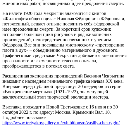
живописных работ, посвященных идее преодоления смерти.
На излете 1920 года Чекрыгин знакомится с книгой
«Философия общего дела» Николая Фёдоровича Фёдорова и,
потрясенный, решает отныне посвятить себя фёдоровской
идее преодоления смерти. За короткий срок художник
исполняет большой цикл рисунков и ряд живописных
произведений, непосредственно связанных с учением
Фёдорова. Все они посвящены мистическому «претворению
плоти в дух» – объединению материального и духовного.
Графическими средствами Чекрыгин добивается впечатления
прозрачности и эфемерности телесного начала,
преображающегося в потоках света.
Расширенная экспозиция произведений Василия Чекрыгина
знакомит с наследием гениального графика начала ХХ века.
Впервые перед публикой предстанут 20 шедевров из серии
«Воскрешение мертвых» (1921–1922), знаменующей
заключительный этап творческой эволюции мастера.
Выставка проходит в Новой Третьяковке с 16 июня по 30
октября 2022 г. по адресу: Москва, Крымский Вал, 10.
Подробнее по ссылке
https://www.tretyakovgallery.ru/exhibitions/o/vasiliy-chekrygin/