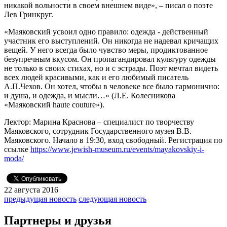
никакой вольности в своем внешнем виде», – писал о поэте
Лев Гринкруг.
«Маяковский усвоил одно правило: одежда - действенный
участник его выступлений. Он никогда не надевал кричащих
вещей. У него всегда было чувство меры, продиктованное
безупречным вкусом. Он пропагандировал культуру одежды
не только в своих стихах, но и с эстрады. Поэт мечтал видеть
всех людей красивыми, как и его любимый писатель
А.П.Чехов. Он хотел, чтобы в человеке все было гармонично:
и душа, и одежда, и мысли…» (Л.Е. Колесникова
«Маяковский haute couture»).
Лектор: Марина Краснова – специалист по творчеству
Маяковского, сотрудник Государственного музея В.В.
Маяковского. Начало в 19:30, вход свободный. Регистрация по
ссылке
https://www.jewish-museum.ru/events/mayakovskiy-i-
moda/
22 августа 2016
предыдущая новость
следующая новость
Партнеры и друзья