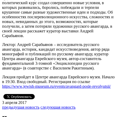
политический курс создал совершенно новые условия, в
которых развивались, боролись, побеждали и терпели
крушение самые разные художественные идеи и подходы. Об
особенностях послереволюционного искусства, сложностях и
новых, невиданных до этого, возможностях, которые
получили, а затем потеряли художники русского авангарда, в
своей лекции расскажет куратор выставки Андрей
Сарабьянов.
Лектор: Андрей Сарабьянов – исследователь русского
авангарда, историк, кандидат искусствоведения, автор ряда
монографий и публикаций по русскому авангарду, куратор
Центра авангарда Еврейского музея, автор-составитель
фундаментальной 3-томной «Энциклопедии русского
авангарда» (в соавторстве с Василием Ракитиным).
Лекция пройдет в Центре авангарда Еврейского музея. Начало
в 19:30. Вход свободный. Регистрация по ссылке
https://www.jewish-museum.ru/events/avangard-posle-revolyutsii/
3 апреля 2017
предыдущая новость
следующая новость