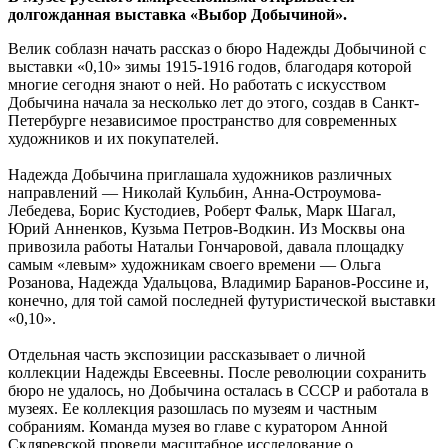
долгожданная выставка «Выбор Добычиной».
Велик соблазн начать рассказ о бюро Надежды Добычиной с
выставки «0,10» зимы 1915-1916 годов, благодаря которой
многие сегодня знают о ней. Но работать с искусством
Добычина начала за несколько лет до этого, создав в Санкт-
Петербурге независимое пространство для современных
художников и их покупателей.
Надежда Добычина приглашала художников различных
направлений — Николай Кульбин, Анна-Остроумова-
Лебедева, Борис Кустодиев, Роберт Фальк, Марк Шагал,
Юрий Анненков, Кузьма Петров-Водкин. Из Москвы она
привозила работы Натальи Гончаровой, давала площадку
самым «левым» художникам своего времени — Ольга
Розанова, Надежда Удальцова, Владимир Баранов-Россине и,
конечно, для той самой последней футуристической выставки
«0,10».
Отдельная часть экспозиции рассказывает о личной
коллекции Надежды Евсеевны. После революции сохранить
бюро не удалось, но Добычина осталась в СССР и работала в
музеях. Ее коллекция разошлась по музеям и частным
собраниям. Команда музея во главе с куратором Анной
Скляревской провели масштабное исследование о