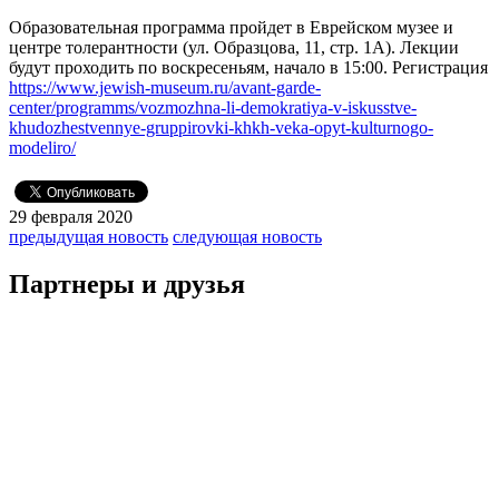
Образовательная программа пройдет в Еврейском музее и
центре толерантности (ул. Образцова, 11, стр. 1А). Лекции
будут проходить по воскресеньям, начало в 15:00. Регистрация
https://www.jewish-museum.ru/avant-garde-
center/programms/vozmozhna-li-demokratiya-v-iskusstve-
khudozhestvennye-gruppirovki-khkh-veka-opyt-kulturnogo-
modeliro/
29 февраля 2020
предыдущая новость
следующая новость
Партнеры и друзья