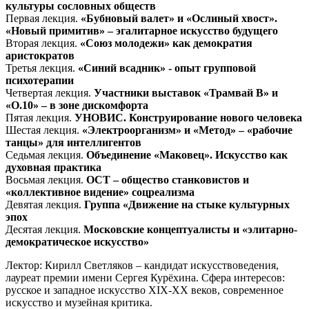
культуры сословных обществ
Первая лекция.
«Бубновый валет» и «Ослиный хвост».
«Новый примитив» – эгалитарное искусство будущего
Вторая лекция.
«Союз молодежи» как демократия
аристократов
Третья лекция.
«Синий всадник» - опыт групповой
психотерапии
Четвертая лекция.
Участники выставок «Трамвай В» и
«О.10» – в зоне дискомфорта
Пятая лекция.
УНОВИС. Конструирование нового человека
Шестая лекция.
«Электроорганизм» и «Метод» – «рабочие
танцы» для интеллигентов
Седьмая лекция.
Объединение «Маковец». Искусство как
духовная практика
Восьмая лекция.
ОСТ – общество станковистов и
«коллективное видение» соцреализма
Девятая лекция.
Группа «Движение на стыке культурных
эпох
Десятая лекция.
Московские концептуалисты и «элитарно-
демократическое искусство»
Лектор: Кирилл Светляков – кандидат искусствоведения,
лауреат премии имени Сергея Курёхина. Сфера интересов:
русское и западное искусство XIX-XХ веков, современное
искусство и музейная критика.