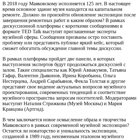
В 2018 году Маяковскому исполняется 125 лет. В настоящее
время основное здание музея находится на капитальном
ремонте. Должно ли произойти обновление экспозиции после
завершения ремонтных работ и каким образом? В рамках
дискуссионной платформы с короткими сообщениями в
формате TED Talk выступят приглашенные эксперты
музейной сферы. Сообщения призваны остро поставить
проблему или представить публике яркий кейс, который
сможет обогатить обсуждение главной темы дискуссии.
В рамках платформы пройдет две панели, в которых
выступления экспертов будут продолжаться дискуссией с
залом. Такие специалисты как Юрий Аввакумов, Татьяна
Гафар, Валентин Дьяконов, Ирина Коробьина, Ольга
Нестерцева, Андрей Сарабьянов, Фекла Толстая и другие
представят свое видение актуальных вопросов музейного
проектирования, современных тенденций и соответствие
музейного пространства запросам посетителей. Модераторами
выступят Наталия Стрижкова (Музей Москвы) и Мария
Кравцова (Артгид).
В чем заключается новое осмысление образа и творчества
Маяковского в рамках современной музейной экспозиции?
Остается ли новаторство и уникальность экспозиции,
созданной в 1989 году, неизменным эталоном музейного