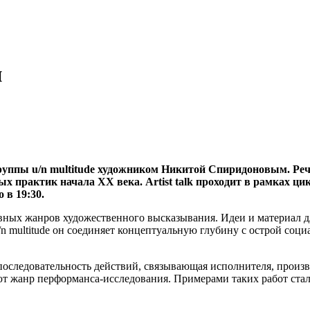
и
группы u/n multitude художником Никитой Спиридоновым. Речь
 практик начала ХХ века. Artist talk проходит в рамках ци
 в 19:30.
ных жанров художественного высказывания. Идеи и материал дл
/n multitude он соединяет концептуальную глубину с острой со
 последовательность действий, связывающая исполнителя, произ
ют жанр перформанса-исследования. Примерами таких работ ст