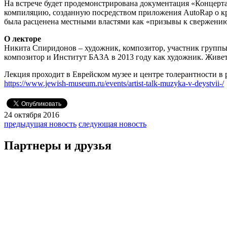
На встрече будет продемонстрирована документация «Концерта 
компиляцию, созданную посредством приложения AutoRap о кр
была расценена местными властями как «призывы к свержению
О лекторе
Никита Спиридонов – художник, композитор, участник группы u
композитор и Институт БАЗА в 2013 году как художник. Живет
Лекция проходит в Еврейском музее и центре толерантности в 
https://www.jewish-museum.ru/events/artist-talk-muzyka-v-deystvii-/
24 октября 2016
предыдущая новость
следующая новость
Партнеры и друзья