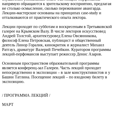
напрямую обращаются к зрительскому восприятию, предлагая
не столько осмысление, сколько переживание авангарда.
Лекции-мастерские основаны на принципах case-study и
отталкиваются от практического опыта лектора.
Лекции проходят по субботам и воскресеньям в Третьяковской
галерее на Крымском Валу. В числе лекторов искусствовед
Андрей Толстой, архитектуровед Елена Овсянникова,
философ Елена Петровская, публицист и общественный
деятель Линор Горалик, кинокритик и журналист Михаил
Ратгауз, драматург Валерий Печейкин. Куратором программы
лекций-перфомансов выступает режиссер Денис Азаров.
Основным пространством образовательной программы
является конференц-зал Галереи. Часть лекций проходит
непосредственно в экспозиции – в зале конструктивистов и у
Башни Татлина. Посещение лекций – по входному билету в
экспозицию.
/ ПРОГРАММА ЛЕКЦИЙ /
МАРТ