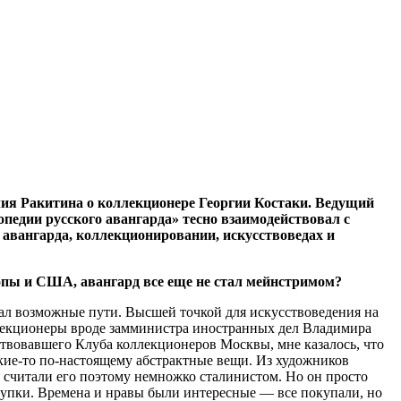
илия Ракитина о коллекционере Георгии Костаки. Ведущий
педии русского авангарда» тесно взаимодействовал с
авангарда, коллекционировании, искусствоведах и
ропы и США, авангард все еще не стал мейнстримом?
чал возможные пути. Высшей точкой для искусствоведения на
оллекционеры вроде замминистра иностранных дел Владимира
твовавшего Клуба коллекционеров Москвы, мне казалось, что
акие-то по-настоящему абстрактные вещи. Из художников
ы считали его поэтому немножко сталинистом. Но он просто
окупки. Времена и нравы были интересные — все покупали, но