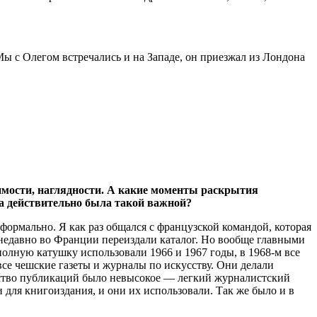
Мы с Олегом встречались и на Западе, он приезжал из Лондона
идимости, наглядности. А какие моменты раскрытия
а действительно была такой важной?
формально. Я как раз общался с французской командой, которая
я недавно во Франции переиздали каталог. Но вообще главными
 полную катушку использовали 1966 и 1967 годы, в 1968-м все
се чешские газеты и журналы по искусству. Они делали
ество публикаций было невысокое — легкий журналистский
 для книгоиздания, и они их использовали. Так же было и в