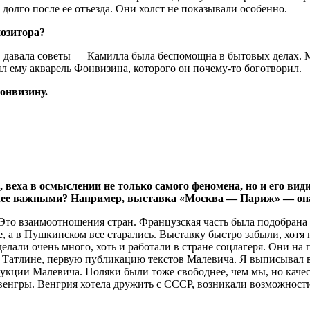
е долго после ее отъезда. Они холст не показывали особенно.
позитора?
а, давала советы — Камилла была беспомощна в бытовых делах. 
ил ему акварель Фонвизина, которого он почему-то боготворил.
онвизину.
о, веха в осмыслении не только самого феномена, но и его в
более важными? Например, выставка «Москва — Париж» — он
Это взаимоотношения стран. Французская часть была подобрана 
е, а в Пушкинском все старались. Выставку быстро забыли, хот
делали очень много, хоть и работали в стране соцлагеря. Они на
 Татлине, первую публикацию текстов Малевича. Я выписывал в
укции Малевича. Поляки были тоже свободнее, чем мы, но кач
 венгры. Венгрия хотела дружить с СССР, возникали возможности