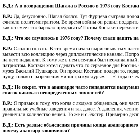
В.Д.: А в возвращении Шагала в Россию в 1973 году Коста
В.Р.:
Да, безусловно. Шагал боялся. Тут Фурцева сыграла положи
считали политэмигрантом. Во время войны он решил подарить Т
как он смеет это барахло предлагать? Потом Костаки перехвати
В.Д.: Что же случилось в 1976 году? Почему стали давить н
В.Р.:
Сложно сказать. В это время начала вырисовываться наст
вывести всю коллекцию через дипломатические каналы. Попрос
на него надавили. К тому же в нем все-таки был неожиданный 
патриотом. Костаки хотел сделать что-то серьезное для России.
музея Василий Пушкарев. Он просил Костаки: подари то, подар
пущу, только с разрешения министра культуры». — «Тогда о чем
В.Д.: Не секрет, что в авангарде часто попадаются выдума
список каких-то неопределенных личностей?
В.Р.:
Я привык к тому, что когда с людьми общаешься, они час
правильные учебные заведения и так далее. А давления, честн
увеличили количество вещей. То же и с Экстер. Примерно десят
В.Д.: Есть разные объяснения причины конца авангардного 
почему авангард закончился?