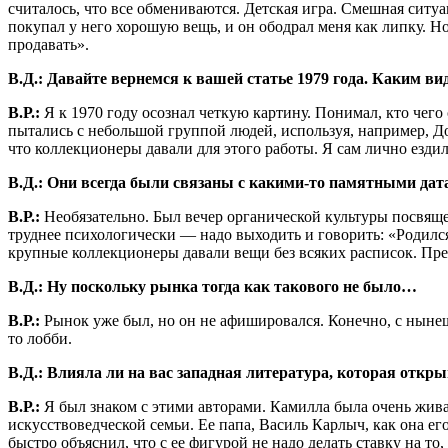
считалось, что все обмениваются. Детская игра. Смешная сит
покупал у него хорошую вещь, и он ободрал меня как липку. Но
продавать».
В.Д.: Давайте вернемся к вашей статье 1979 года. Каким в
В.Р.:
Я к 1970 году осознал четкую картину. Понимал, кто чег
пытались с небольшой группой людей, используя, например, Д
что коллекционеры давали для этого работы. Я сам лично езди
В.Д.: Они всегда были связаны с какими-то памятными дат
В.Р.:
Необязательно. Был вечер органической культуры посвящен
труднее психологически — надо выходить и говорить: «Родился 
крупные коллекционеры давали вещи без всяких расписок. Прек
В.Д.: Ну поскольку рынка тогда как такового не было…
В.Р.:
Рынок уже был, но он не афишировался. Конечно, с нынеш
то лобби.
В.Д.: Влияла ли на вас западная литература, которая отк
В.Р.:
Я был знаком с этими авторами. Камилла была очень жива
искусствоведческой семьи. Ее папа, Василь Карлыч, как она ег
быстро объяснил, что с ее фигурой не надо делать ставку на т