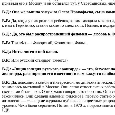
привезла его в Москву, и он оставался тут, у Сарабьяновых, ещ
В.Д.: Она же вышла замуж за Олега Прокофьева, сына ком
В.Р.:
Да, когда у них родился ребенок, к ним заходила моя жен
к нам в Германию, ставил какие-то спектакли. Помню, я подар
В.Д.: Да, это был распространенный феномен — любовь к Ф
В.Р.:
Три «Ф» — Фаворский, Фонвизин, Фальк.
В.Д.: Интеллигентский канон.
В.Р.:
Или русский стандарт (смеется).
В.Д.: «Энциклопедия русского авангарда» — это, безусловн
авангарда, расширения его известности вам кажутся наи
В.Р.:
Да, довольно важной и интересной, но дипломатической. 
занималась выставкой в Москве. Они легко относились к работ
светочами были чехи. О них мало говорят, это нечестно. Они с
закончилось. Они сделали альбомы Филонова, первую статью о
антологии — словацкие журналы публиковали цветные репрод
уровень. Чехи были серьезнее. Потом, в 1970-х, подключились
ГДР.