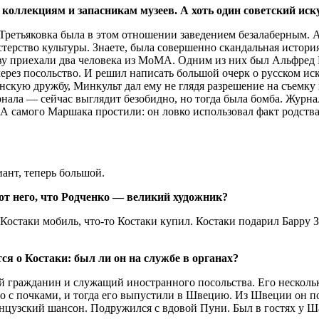
оллекциям и запасникам музеев. А хоть один советский иску
Третьяковка была в этом отношении заведением безалаберным. А
стерство культуры. Знаете, была совершенно скандальная истор
скву приехали два человека из МоМА. Одним из них был Альфред
ерез посольство. И решил написать большой очерк о русском иск
нскую дружбу, Минкульт дал ему не глядя разрешение на съемку
рнала — сейчас выглядит безобидно, но тогда была бомба. Журн
 А самого Маршака простили: он ловко использовал факт родства
ант, теперь большой.
 от него, что Родченко — великий художник?
л Костаки мобиль, что-то Костаки купил. Костаки подарил Барру 
ся о Костаки: был ли он на службе в органах?
й гражданин и служащий иностранного посольства. Его нескольк
ыло с почками, и тогда его выпустили в Швецию. Из Швеции он п
анцузский шансон. Подружился с вдовой Пуни. Был в гостях у Ш