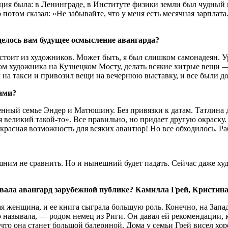
уация была: в Ленинграде, в Институте физики земли был чудн
 потом сказал: «Не забывайте, что у меня есть месячная зарплат
иделось вам будущее осмысление авангарда?
о стоит из художников. Может быть, я был слишком самонадеян.
ом художника на Кузнецком Мосту, делать всякие хитрые вещи 
л на такси и привозил вещи на вечернюю выставку, и все были 
ами?
ный семье Эндер и Матюшину. Без привязки к датам. Татлина дел
великий такой-то». Все правильно, но придает другую окраску. 
расная возможность для всяких авантюр! Но все обходилось. Раб
ним не сравнить. Но и нынешний будет падать. Сейчас даже худ
рывала авангард зарубежной публике? Камилла Грей, Кристин
я женщина, и ее книга сыграла большую роль. Конечно, на Запа
о называла, — родом немец из Риги. Он давал ей рекомендации, 
о, что она станет большой балериной. Дома у семьи Грей висел х