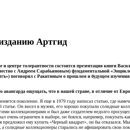
изданию Артгид
ее и центре толерантности состоится презентация книги Вас
овместно с Андреем Сарабьяновым) фундаментальной «Энцикло
тъ») поговорил с Ракитиным о прошлом и будущем изучения 
о авангарда ощущать, что в нашей стране, в отличие от Ев
няется поколение. Я еще в 1979 году написал статью, где наме
ой статье. Он висел в музеях, его хорошо покупали солидные к
гими коллекционерами и был даже создателем недолго просущес
был очень ограничен в выборе, он боялся, например, покупать к
 я предложил ему купить «Черный квадрат», он бы отказался. М
ны, а солидные коллекционеры старались не афишировать свои п