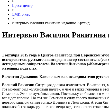
>
Пресс-центр
>
СМИ о нас
>
Интервью Василия Ракитина изданию Артгид
Интервью Василия Ракитина 
1 октября 2015 года в Центре авангарда при Еврейском муз
исследователь русского авангарда и автор-составитель (с
легендарным собирателем. Валентин Дьяконов («Коммерсан
музейных подвалах.
Валентин Дьяконов: Каково вам как исследователю русског
Василий Ракитин:
Ситуация должна измениться. Во-первых, ме
тот момент был «Бубновый валет», о чем я также говорил в эт
Семенова. Это неслучайные люди. Поскольку я общался со мно
все идет хорошо. Но тот же Семенов в силу своего положения 
первого ряда он купил только Древина и Лентулова. А если бы
опасался бы за карьеру — такие вещи ведь становятся извест