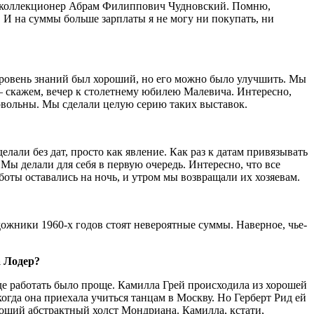
ый коллекционер Абрам Филиппович Чудновский. Помню,
а. И на суммы больше зарплаты я не могу ни покупать, ни
 Уровень знаний был хороший, но его можно было улучшить. Мы
— скажем, вечер к столетнему юбилею Малевича. Интересно,
довольны. Мы сделали целую серию таких выставок.
али без дат, просто как явление. Как раз к датам привязывать
Мы делали для себя в первую очередь. Интересно, что все
оты оставались на ночь, и утром мы возвращали их хозяевам.
ожники 1960-х годов стоят невероятные суммы. Наверное, чье-
а Лодер?
де работать было проще. Камилла Грей происходила из хорошей
когда она приехала учиться танцам в Москву. Но Герберт Рид ей
ороший абстрактный холст Мондриана. Камилла, кстати,