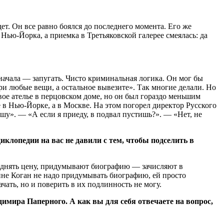
ет. Он все равно боялся до последнего момента. Его же
ью-Йорка, а приемка в Третьяковской галерее смеялась: да
начала — запугать. Чисто криминальная логика. Он мог бы
и любые вещи, а остальное вывезите». Так многие делали. Но
вое ателье в перцовском доме, но он был гораздо меньшим
не в Нью-Йорке, а в Москве. На этом погорел директор Русского
ешу». — «А если я приеду, в подвал пустишь?». — «Нет, не
клопедии на вас не давили с тем, чтобы подселить в
поднять цену, придумывают биографию — зачисляют в
Нине Коган не надо придумывать биографию, ей просто
чать, но и поверить в их подлинность не могу.
имира Паперного. А как вы для себя отвечаете на вопрос,