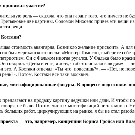
ки принимал участие?
тельную роль — сказала, что она гарант того, что ничего не буд
ретьяковке две картины. Соломон Михоэлс привез эти вещи из Н
л эти вещи.
а Костаки?
оящая стоимость авангарда. Возникло желание присвоить. А для 
ил бы американского посла: «Мистер Томпсон, выберите себе тр
патриотизм. Он с Фальком иногда ругался. У Фалька было краси
 Он говорил: «Деньги есть, я хочу, чтоб это осталось людям» — 
и это. А Костаки отвечал: «Ты что, повесишь?». — «Нет, не пов
 речь?». Потом, Костаки все-таки москвич.
нные, мистифицированные фигуры. В процессе подготовки энци
то предлагают на продажу картину дедушки или дяди. И чтобы 
о говоря, не было. Потом, чистых мистификаций не так много. 
ь больших работ, циркулирующих на рынке, я бы не стал разобла
проекта — это, например, концепции Бориса Гройса или Влад