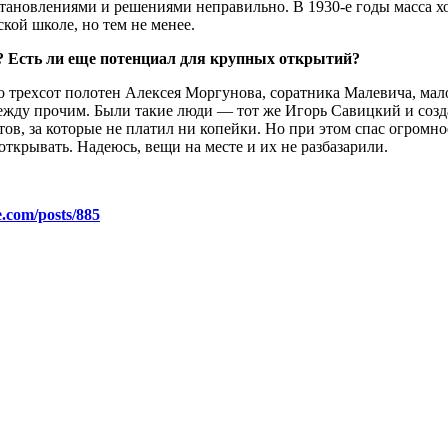
становлениями и решениями неправильно. В 1930-е годы масса х
ой школе, но тем не менее.
я? Есть ли еще потенциал для крупных открытий?
о трехсот полотен Алексея Моргунова, соратника Малевича, мало
ежду прочим. Были такие люди — тот же Игорь Савицкий и созд
ов, за которые не платил ни копейки. Но при этом спас огромно
открывать. Надеюсь, вещи на месте и их не разбазарили.
e.com/posts/885