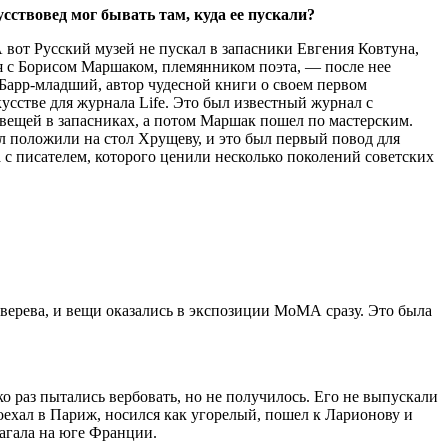
сствовед мог бывать там, куда ее пускали?
 вот Русский музей не пускал в запасники Евгения Ковтуна,
ия с Борисом Маршаком, племянником поэта, — после нее
 Барр-младший, автор чудесной книги о своем первом
усстве для журнала Life. Это был известный журнал с
 вещей в запасниках, а потом Маршак пошел по мастерским.
ал положили на стол Хрущеву, и это был первый повод для
 с писателем, которого ценили несколько поколений советских
Зверева, и вещи оказались в экспозиции МоМА сразу. Это была
о раз пытались вербовать, но не получилось. Его не выпускали
оехал в Париж, носился как угорелый, пошел к Ларионову и
агала на юге Франции.