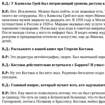
В.Д.: У Камиллы Грей был потрясающий уровень доступа к к
В.Р.:
Нет. Исключено. Можно было пойти, если знакомые есть. 
своего же сотрудника. Но у Камиллы Грей все шло через Мини
запасники музеев закрыли на двадцать лет. В 1956 году в Мо
путешествии в Россию в 1920-е. Маршак оказывал ему услуги ч
хорошими гонорарами. Поскольку шла игра в советско-америка
После выхода статьи у кого-то инфаркт был. Я видел номер жу
разгрома и прекращения оттепели в искусстве, еще до Манежа.
детей.
В.Д.: Расскажите о вашей книге про Георгия Костаки.
В.Р:
Это редактура автобиографии, скорее. Был маленький вари
В.Д.: Костаки действительно встречался с Барром? И узнал
В.Р:
Ну это Костаки и без него знал. Родченко бесплатно отда
сенсация.
В.Д.: Главный вопрос, который мучает всех, кто задумывает
В.Р.:
Нет. Ему многое позволялось потому, что он был гречески
за границу. Он чуть не умер в Боткинской больнице, что-то б
Гончаровой, потом к Полякову и Брассенсу. Костаки любил фр