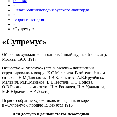
Главная
>
Онлайн-энциклопедия русского авангарда
>
Теория и история
>
«Супремус»
«Супремус»
Общество художников и одноимённый журнал (не издан).
Москва. 1916–1917
Общество «Супремус» (лат. supremus – наивысший)
сгруппировалось вокруг К.С.Малевича. В объединённом
списке – Н.М.Давыдова, И.В.Клюн, поэт А.Е.Кручёных,
Малевич, М.И.Меньков, В.Е.Пестель, Л.С.Попова,
О.В.Розанова, композитор Н.А.Рославец, Н.А.Удальцова,
М.В.Юркевич, А.А.Экстер.
Первое собрание художников, вошедших вскоре
в «Супремус», прошло 15 декабря 1916...
Для доступа к данной статье необходима