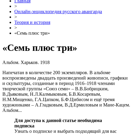
Главная
>
Онлайн-энциклопедия русского авангарда
>
Теория и история
>
«Семь плюс три»
«Семь плюс три»
Альбом. Харьков. 1918
Напечатан в количестве 200 экземпляров. В альбоме
воспроизведены двадцать произведений живописи, графики
и скульптуры, созданные в период 1916–1918 членами
творческой группы «Союз семи» – В.В.Боб­рицким,
В.Дьяковым, Н.Л.Калмыковым, Б.В.Косаревым,
Н.М.Мищенко, Г.А.Цапком, Б.Ф.Цибисом и ещё тремя
художниками – А.Гладковым, В.Д.Ермиловым и Мане-Кацем.
Альбом...
Для доступа к данной статье необходима
подписка
Узнать о подписке и выбрать подходящий для вас