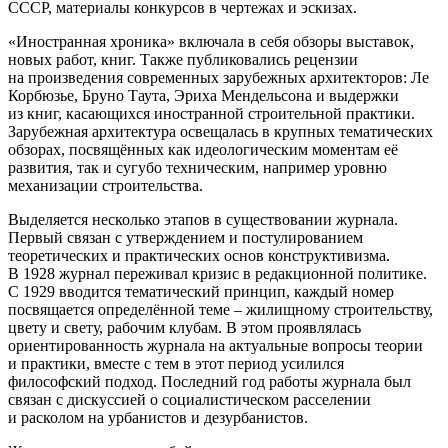
СССР, материалы конкурсов в чертежах и эскизах.
«Иностранная хроника» включала в себя обзоры выставок,
новых работ, книг. Также публиковались рецензии
на произведения современных зарубежных архитекторов: Ле
Корбюзье, Бруно Таута, Эриха Мендельсона и выдержки
из книг, касающихся иностранной строительной практики.
Зарубежная архитектура освещалась в крупных тематических
обзорах, посвящённых как идеологическим моментам её
развития, так и сугубо техническим, например уровню
механизации строительства.
Выделяется несколько этапов в существовании журнала.
Первый связан с утверждением и постулированием
теоретических и практических основ конструктивизма.
В 1928 журнал переживал кризис в редакционной политике.
С 1929 вводится тематический принцип, каждый номер
посвящается определённой теме – жилищному строительству,
цвету и свету, рабочим клубам. В этом проявлялась
ориентированность журнала на актуальные вопросы теории
и практики, вместе с тем в этот период усилился
философский подход. Последний год работы журнала был
связан с дискуссией о социалистическом расселении
и расколом на урбанистов и дезурбанистов.