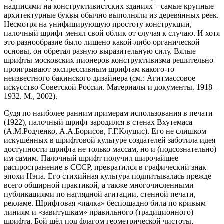
надписями на конструктивистских зданиях – самые крупные
архитектурные буквы обычно выполняли из деревянных реек.
Несмотря на унифицирующую простоту конструкции,
палочный шрифт менял свой облик от случая к случаю. И хотя
это разнообразие было лишено какой-либо органической
основы, он обретал разную выразительную силу. Вялые
шрифты московских пионеров конструктивизма решительно
проигрывают экспрессивным шрифтам какого-то
неизвестного бакинского дизайнера (см.: Агитмассовое
искусство Советской России. Материалы и документы. 1918–
1932. М., 2002).
Судя по наиболее ранним примерам использования в печати
(1922), палочный шрифт зародился в стенах Вхутемаса
(А.М.Родченко, А.А.Борисов, Г.Г.Клуцис). Его не слишком
искушённых в шрифтовой культуре создателей заботила идея
доступности шрифта не только массам, но и (подсознательно)
им самим. Палочный шрифт получил широчайшее
распространение в СССР, превратился в графический знак
эпохи Нэпа. Его стихийная культура подпитывалась прежде
всего обширной практикой, а также многочисленными
публикациями по наглядной агитации, стенной печати,
рекламе. Шрифтовая «палка» беспощадно била по кривым
линиям и «завитушкам» правильного (традиционного)
шрифта. Бой шёл под флагом геометрической чистоты,