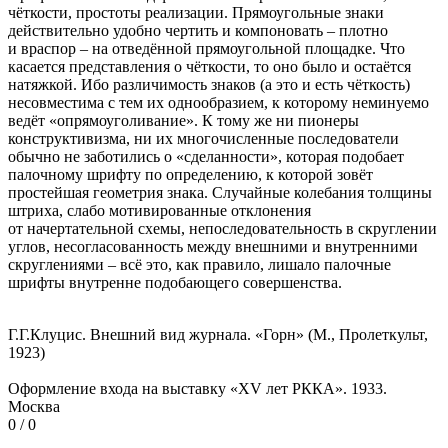
чёткости, простоты реализации. Прямоугольные знаки
действительно удобно чертить и компоновать – плотно
и враспор – на отведённой прямоугольной площадке. Что
касается представления о чёткости, то оно было и остаётся
натяжкой. Ибо различимость знаков (а это и есть чёткость)
несовместима с тем их однообразием, к которому неминуемо
ведёт «опрямоуголивание». К тому же ни пионеры
конструктивизма, ни их многочисленные последователи
обычно не заботились о «сделанности», которая подобает
палочному шрифту по определению, к которой зовёт
простейшая геометрия знака. Случайные колебания толщины
штриха, слабо мотивированные отклонения
от начертательной схемы, непоследовательность в скруглении
углов, несогласованность между внешними и внутренними
скруглениями – всё это, как правило, лишало палочные
шрифты внутренне подобающего совершенства.
Г.Г.Клуцис. Внешний вид журнала. «Горн» (М., Пролеткульт,
1923)
Оформление входа на выставку «XV лет РККА». 1933.
Москва
0 / 0