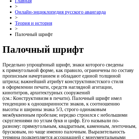
Главная
>
Онлайн-энциклопедия русского авангарда
>
Теория и история
>
Палочный шрифт
Палочный шрифт
Предельно упрощённый шрифт, знаки которого сведены
к прямоугольной форме, как правило, ограничены по составу
прописным начертанием и обладают единой толщиной
штриха; важнейший атрибут конструктивистского стиля
в оформлении печати, средств наглядной агитации,
кинотитров, архитектурных сооружений
(см.: Конструктивизм в печати). Палочный шрифт имел
тенденцию к одноширинности знаков, к соотношению
высоты и ширины знака 5/3, строго одинаковым
межбуквенным пробелам; нередко строился с небольшими
скруглениями по углам букв и цифр. Его называли по-
разному: прямоугольным, квадратным, каменным, ленточным,
брусковым, но чаще именно палочным. Выразительность
термина подкрепляется ассоциацией с монументальными