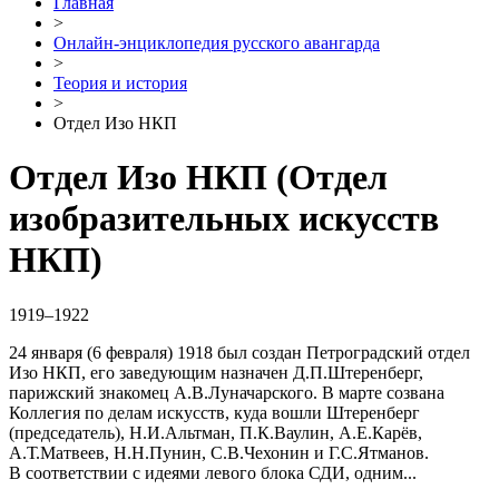
Главная
>
Онлайн-энциклопедия русского авангарда
>
Теория и история
>
Отдел Изо НКП
Отдел Изо НКП
(Отдел
изобразительных искусств
НКП)
1919–1922
24 января (6 февраля) 1918 был создан Петроградский отдел
Изо НКП, его заведующим назначен Д.П.Штеренберг,
парижский знакомец А.В.Луначарского. В марте созвана
Коллегия по делам искусств, куда вошли Штеренберг
(председатель), Н.И.Альтман, П.К.Ваулин, А.Е.Карёв,
А.Т.Матвеев, Н.Н.Пунин, С.В.Чехонин и Г.С.Ятманов.
В соответствии с идеями левого блока СДИ, одним...