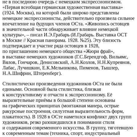
не в последнюю очередь с немецким экспрессионизмом.
«Первая всеобщая германская художественная выставка»
(1924. Москва), на которой были широко представлены
немецкие экспрессионисты, действительно произвела сильное
впечатление на будущих членов ОСта. «Живопись остовцев
в значительной части обнаруживает влияние немецкой
культуры», – писал И.Э.Грабарь (И.Грабарь. Выставка ОСТ
в Москве // Красная панорама. 1928. №25). Эту близость
подтверждает и участие ряда остовцев в 1928,
по приглашению немецкого общества «Жюри фрай»,
в выставке немецких художников (Г.С.Берендгоф, Вильямс,
Вялов, Гончаров, Денисовский, А.Н.Козлов, Н.Н.Купреянов,
Лабас, Лучишкин, Е.К.Мельникова, Пименов, Тышлер,
Н.А.Шифрин, Штеренберг).
Стилистически произведения художников ОСта не были
едиными. Основной была стилистика, близкая
к конструктивизму и отчасти к экспрессионизму. Её
выразительные приёмы в большой степени основаны
на графических принципах (монтажная манера, острые
ракурсные построения, силуэтная выразительность форм,
плакатность). В 1928 в ОСте наметился конфликт двух групп
художников, резко разошедшихся в понимании стиля
и содержания современного искусства. В группу, тяготевшую
к современным темам (техника, спорт, индустриальный