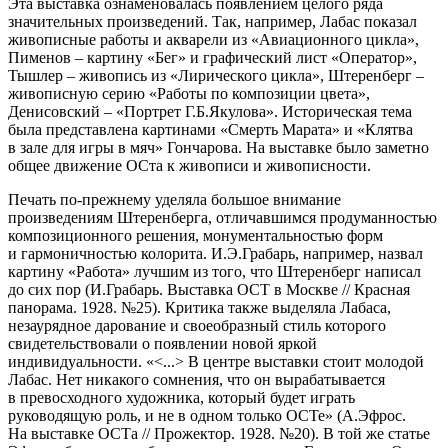
Эта выставка ознаменовалась появлением целого ряда
значительных произведений. Так, например, Лабас показал
живописные работы и акварели из «Авиационного цикла»,
Пименов – картину «Бег» и графический лист «Оператор»,
Тышлер – живопись из «Лирического цикла», Штеренберг –
живописную серию «Работы по композиции цвета»,
Денисовский – «Портрет Г.Б.Якулова». Историческая тема
была представлена картинами «Смерть Марата» и «Клятва
в зале для игры в мяч» Гончарова. На выставке было заметно
общее движение ОСта к живописи и живописности.
Печать по-прежнему уделяла большое внимание
произведениям Штеренберга, отличавшимся продуманностью
композиционного решения, монументальностью форм
и гармоничностью колорита. И.Э.Грабарь, например, назвал
картину «Работа» лучшим из того, что Штеренберг написал
до сих пор (И.Грабарь. Выставка ОСТ в Москве // Красная
панорама. 1928. №25). Критика также выделяла Лабаса,
незаурядное дарование и своеобразный стиль которого
свидетельствовали о появлении новой яркой
индивидуальности. «<...> В центре выставки стоит молодой
Лабас. Нет никакого сомнения, что он вырабатывается
в превосходного художника, который будет играть
руководящую роль, и не в одном только ОСТе» (А.Эфрос.
На выставке ОСТа // Прожектор. 1928. №20). В той же статье