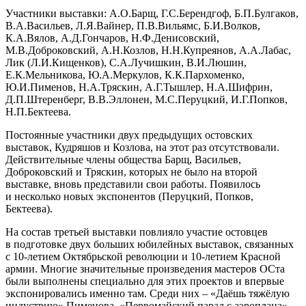
Участники выставки: А.О.Барщ, Г.С.Берендгоф, Б.П.Булгаков,
В.А.Васильев, Л.Я.Вайнер, П.В.Вильямс, Б.И.Волков,
К.А.Вялов, А.Д.Гончаров, Н.Ф.Денисовский,
М.В.Доброковский, А.Н.Козлов, Н.Н.Купреянов, А.А.Лабас,
Лик (Л.И.Кищенков), С.А.Лучишкин, В.И.Люшин,
Е.К.Мельникова, Ю.А.Меркулов, К.К.Пархоменко,
Ю.И.Пименов, Н.А.Тряскин, А.Г.Тышлер, Н.А.Шифрин,
Д.П.Штеренберг, В.В.Эллонен, М.С.Перуцкий, И.Г.Попков,
Н.П.Бектеева.
Постоянные участники двух предыдущих остовских
выставок, Кудряшов и Козлова, на этот раз отсутствовали.
Действительные члены общества Барщ, Васильев,
Доброковский и Тряскин, которых не было на второй
выставке, вновь представили свои работы. Появилось
и несколько новых экспонентов (Перуцкий, Попков,
Бектеева).
На состав третьей выставки повлияло участие остовцев
в подготовке двух больших юбилейных выставок, связанных
с 10-летием Октябрьской революции и 10-летием Красной
армии. Многие значительные произведения мастеров ОСта
были выполнены специально для этих проектов и впервые
экспонировались именно там. Среди них – «Даёшь тяжёлую
индустрию» Пименова, «Первомайский парад с аэро­плана»