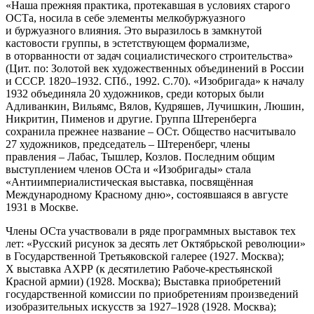
«Наша прежняя практика, протекавшая в условиях старого
ОСТа, носила в себе элементы мелкобуржуазного
и буржуазного влияния. Это выразилось в замкнутой
кастовости группы, в эстетствующем формализме,
в оторванности от задач социалистического строительства»
(Цит. по: Золотой век художественных объединений в России
и СССР. 1820–1932. СПб., 1992. С.70). «Изобригада» к началу
1932 объединяла 20 художников, среди которых были
Адливанкин, Вильямс, Вялов, Кудряшев, Лучишкин, Люшин,
Никритин, Пименов и другие. Группа Штеренберга
сохранила прежнее название – ОСт. Общество насчитывало
27 художников, председатель – Штеренберг, члены
правления – Лабас, Тышлер, Козлов. Последним общим
выступлением членов ОСта и «Изобригады» стала
«Антиимпериалистическая выставка, посвящённая
Международному Красному дню», состоявшаяся в августе
1931 в Москве.
Члены ОСта участвовали в ряде программных выставок тех
лет: «Русский рисунок за десять лет Октябрьской революции»
в Государственной Третьяковской галерее (1927. Москва);
Х выставка АХРР (к десятилетию Рабоче-крестьянской
Красной армии) (1928. Москва); Выставка приобретений
государственной комиссии по приобретениям произведений
изобразительных искусств за 1927–1928 (1928. Москва);