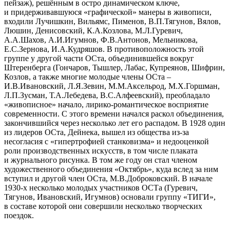
пейзаж), решённым в остро динамическом ключе,
и придерживавшуюся «графической» манеры в живописи,
входили Лучишкин, Вильямс, Пименов, В.П.Тягунов, Вялов,
Люшин, Денисовский, К.А.Козлова, М.Л.Гуревич,
А.А.Шахов, А.И.Игумнов, Ф.В.Антонов, Мельникова,
Е.С.Зернова, И.А.Кудряшов. В противоположность этой
группе у другой части ОСта, объединившейся вокруг
Штеренберга (Гончаров, Тышлер, Лабас, Купреянов, Шифрин,
Козлов, а также многие молодые члены ОСта –
И.В.Ивановский, Л.Я.Зевин, М.М.Аксельрод, М.Х.Горшман,
Л.П.Зусман, Т.А.Лебедева, В.С.Алфеевский), преобладало
«живописное» начало, лирико-романтическое восприятие
современности. С этого времени начался раскол объединения,
закончившийся через несколько лет его распадом. В 1928 один
из лидеров ОСта, Дейнека, вышел из общества из-за
несогласия с «гипертрофией станковизма» и недооценкой
роли производственных искусств, в том числе плаката
и журнального рисунка. В том же году он стал членом
художественного объединения «Октябрь», куда вслед за ним
вступил и другой член ОСта, М.В.Доброковский. В начале
1930-х несколько молодых участников ОСТа (Гуревич,
Тягунов, Ивановский, Игумнов) основали группу «ТИГИ»,
в составе которой они совершили несколько творческих
поездок.