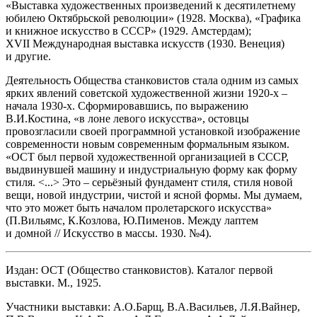
«Выставка художественных произведений к десятилетнему
юбилею Октябрьской революции» (1928. Москва), «Графика
и книжное искусство в СССР» (1929. Амстердам);
XVII Международная выставка искусств (1930. Венеция)
и другие.
Деятельность Общества станковистов стала одним из самых
ярких явлений советской художественной жизни 1920-х –
начала 1930-х. Сформировавшись, по выражению
В.И.Костина, «в лоне левого искусства», остовцы
провозгласили своей программной установкой изображение
современности новым современным формальным языком.
«ОСТ был первой художественной организацией в СССР,
выдвинувшей машину и индустриальную форму как форму
стиля. <...> Это – серьёзный фундамент стиля, стиля новой
вещи, новой индустрии, чистой и ясной формы. Мы думаем,
что это может быть началом пролетарского искусства»
(П.Вильямс, К.Козлова, Ю.Пименов. Между лаптем
и домной // Искусство в массы. 1930. №4).
Издан: ОСТ (Общество станковистов). Каталог первой
выставки. М., 1925.
Участники выставки: А.О.Барщ, В.А.Васильев, Л.Я.Вайнер,