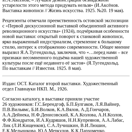
устарелости этого метода придумать нельзя» (И.Аксёнов.
Выставка живопи­си // Жизнь искусства. 1925. №20. 19 мая).
Рецензенты отмечали преемственность остовской экспозиции
с «Первой дискуссионной выставкой объединений активного
революционного искусства» (1924), подчёркивая особенности
новой выставки: открытый поворот к станковой живописи,
ярко выраженный индустриализм, стремление к большому
стилю, интерес к отображению современности. Общее мнение
выразил Я.А.Тугендхольд, заключив, что «…перед нами – все
признаки несомненного подъёма нашей художественной
культуры после ещё недавнего её застоя» (Я.Тугендхольд.
По выставкам // Известия. 1925. 8 мая).
Издан: ОСТ. Каталог второй выставки. Художественный
отдел Главнауки НКП. М., 1926.
Согласно каталогу, в выставке приняли участие
26 художников: Г.С.Берендгоф, Б.П.Булгаков, Л.Я.Вайнер,
П.В.Вильямс, Б.И.Волков, К.А.Вялов, А.Д.Гончаров,
А.А.Дейнека, Н.Ф.Денисовский, К.А.Козлова, А.Н.Козлов,
Ф.Ф.Кондратов, И.А.Кудряшов, Н.Н.Купреянов, А.А.Лабас,
Лик (Л.И.Кищенков), С.А.Лучишкин, В.И.Люшин,
Е.К.Мельникова, Ю.А.Меркулов, К.К.Пархоменко,