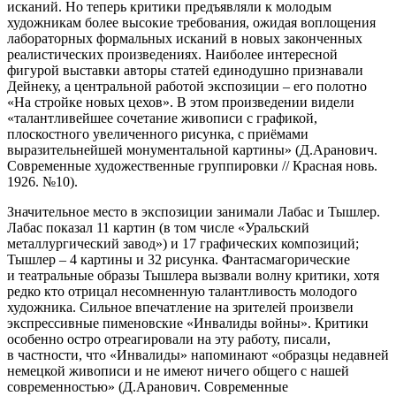
исканий. Но теперь критики предъявляли к молодым
художникам более высокие требования, ожидая воплощения
лабораторных формальных исканий в новых законченных
реалистических произведениях. Наиболее интересной
фигурой выставки авторы статей единодушно признавали
Дейнеку, а центральной работой экспозиции – его полотно
«На стройке новых цехов». В этом произведении видели
«талантливейшее сочетание живописи с графикой,
плоскостного увеличенного рисунка, с приёмами
выразительнейшей монументальной картины» (Д.Аранович.
Современные художественные группировки // Красная новь.
1926. №10).
Значительное место в экспозиции занимали Лабас и Тышлер.
Лабас показал 11 картин (в том числе «Уральский
металлургический завод») и 17 графических композиций;
Тышлер – 4 картины и 32 рисунка. Фантасмагорические
и театральные образы Тышлера вызвали волну критики, хотя
редко кто отрицал несомненную талантливость молодого
художника. Сильное впечатление на зрителей произвели
экспрессивные пименовские «Инвалиды войны». Критики
особенно остро отреагировали на эту работу, писали,
в частности, что «Инвалиды» напоминают «образцы недавней
немецкой живописи и не имеют ничего общего с нашей
современностью» (Д.Аранович. Современные