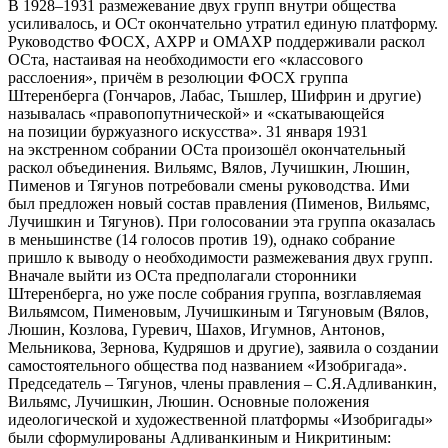
В 1928–1931 размежевание двух групп внутри общества
усиливалось, и ОСт окончательно утратил единую платформу.
Руководство ФОСХ, АХРР и ОМАХР поддерживали раскол
ОСта, настаивая на необходимости его «классового
расслоения», причём в резолюции ФОСХ группа
Штеренберга (Гончаров, Лабас, Тышлер, Шифрин и другие)
называлась «правопопутнической» и «скатывающейся
на позиции буржуазного искусства». 31 января 1931
на экстренном собрании ОСта произошёл окончательный
раскол объединения. Вильямс, Вялов, Лучишкин, Люшин,
Пименов и Тягунов потребовали смены руководства. Ими
был предложен новый состав правления (Пименов, Вильямс,
Лучишкин и Тягунов). При голосовании эта группа оказалась
в меньшинстве (14 голосов против 19), однако собрание
пришло к выводу о необходимости размежевания двух групп.
Вначале выйти из ОСта предполагали сторонники
Штеренберга, но уже после собрания группа, возглавляемая
Вильямсом, Пименовым, Лучишкиным и Тягуновым (Вялов,
Люшин, Козлова, Гуревич, Шахов, Игумнов, Антонов,
Мельникова, Зернова, Кудряшов и другие), заявила о создании
самостоятельного общества под названием «Изобригада».
Председатель – Тягунов, члены правления – С.Я.Адливанкин,
Вильямс, Лучишкин, Люшин. Основные положения
идеологической и художественной платформы «Изобригады»
были сформулированы Адливанкиным и Никритиным: