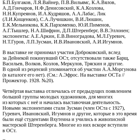
Б.П.Булгаков, Л.Я.Вайнер, П.В.Вильямс, К.А.Вялов,
А.Д.Гончаров, Н.Ф.Денисовский, К.А.Козлова,
Н.Н.Купреянов, И.А.Кудряшов, А.А.Лабас, Лик
(Л.И.Кищенков), С.А.Лучишкин, В.И.Люшин,
Е.К.Мельникова, К.К.Пархоменко, Ю.И.Пименов,
А.Г.Тышлер, Н.А.Шифрин, Д.П.Штеренберг, В.В.Эллонен;
экспоненты: А.Е.Аркин, Е.В.Виноградова, М.Л.Гуревич,
Н.Т.Гуров, Л.П.Зусман, И.В.Ивановский, А.И.Игумнов.
В выставке не принимал участия Доброковский, вслед
за Дейнекой покинувший ОСт, отсутствовали также Барщ,
Васильев, Волков, Козлов, Меркулов, Тряскин и другие.
В одной из рецензий упоминается об участии А.А.Моргунова
(в каталоге его нет). (См.: А.Эфрос. На выставке ОСТа //
Прожектор. 1928. №20).
Четвёртая выставка отличалась от предыдущих появлением
большой группы молодых художников, для многих
из которых с неё и началась выставочная деятельность.
Новыми экспонентами стали Зусман (член ОСта с 1927),
Гуревич, Ивановский, Игумнов и другие, которые в это время
были ещё студентами Вхутеина и учились в живописной
мастерской Штеренберга. Многие из них вскоре вступили
в ОСт.