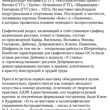
Мейерхольда» Вильямса (ГТГ), «Мотоциклетный пробег»
Вялова (ГТГ), «Трубы» Лучишкина (ГТГ), «Шарманщик»
Гончарова (ГТГ) (все – 1925). На выставке преобладали
индустриальная и спортивная темы. Последней, в частности,
посвящены картины Пименова «Бокс» и «Лыжники»,
в которых проявилось влияние немецкого экспрессионизма.
Графический раздел, включавший в себя станковую графику,
журнальные рисунки, плакат и гравюры, состоял
из произведений Барща, Васильева, Вильямса, Вялова,
Гончарова, Дейнеки, Доброковского, Клюна, Пименова,
Шифрина (в том числе – театральные работы) и Штеренберга.
Наиболее характерными для графического языка ОСта были
острые рисунки Дейнеки к журналу «У станка»
и «производственные» рисунки Доброковского,
демонстрировавшие интерес к машине, влюблённость
в красоту конструкций и орудий труда.
Пресса встретила первую выставку объединения в целом
положительно, приветствуя её как поворот молодого
искусства к новому реализму, отличному от творческой
практики АХРР. Единственными, кто подвергся резкой
критике за отвлечённые формальные построения, были Клюн
и Кудряшов. «Есть на выставке и каллиграфические
упражнения беспредметников, – писал, в частности,
И.А.Аксёнов, – Лучшей демонстрации безнадёжной