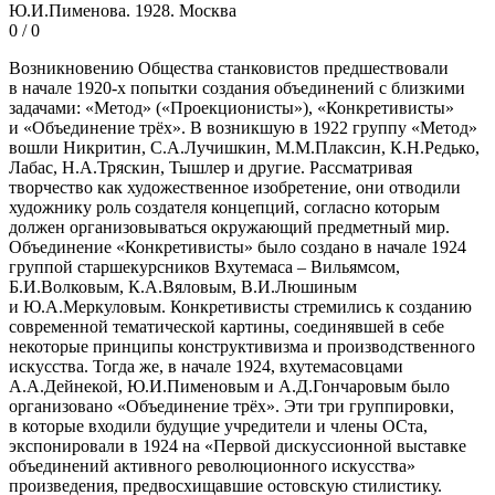
Ю.И.Пименова. 1928. Москва
0 / 0
Возникновению Общества станковистов предшествовали
в начале 1920-х попытки создания объединений с близкими
задачами: «Метод» («Проекционисты»), «Конкретивисты»
и «Объединение трёх». В возникшую в 1922 группу «Метод»
вошли Никритин, С.А.Лучишкин, М.М.Плаксин, К.Н.Редько,
Лабас, Н.А.Тряскин, Тышлер и другие. Рассматривая
творчество как художественное изобретение, они отводили
художнику роль создателя концепций, согласно которым
должен организовываться окружающий предметный мир.
Объединение «Конкретивисты» было создано в начале 1924
группой старшекурсников Вхутемаса – Вильямсом,
Б.И.Волковым, К.А.Вяловым, В.И.Люшиным
и Ю.А.Меркуловым. Конкретивисты стремились к созданию
современной тематической картины, соединявшей в себе
некоторые принципы конструктивизма и производственного
искусства. Тогда же, в начале 1924, вхутемасовцами
А.А.Дейнекой, Ю.И.Пименовым и А.Д.Гончаровым было
организовано «Объединение трёх». Эти три группировки,
в которые входили будущие учредители и члены ОСта,
экспонировали в 1924 на «Первой дискуссионной выставке
объединений активного революционного искусства»
произведения, предвосхищавшие остовскую стилистику.