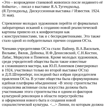
«Это – возрождение станковой живописи после недавнего её
бойкота», – писал о выставке Я.А.Тугендхольд.
(Я.Тугендхольд. Дискуссионная выставка // Известия. 1924.
31 мая).
Стремление молодых художников перейти от формальных
лабораторных исканий к созданию новой реалистической
картины привело их к конфронтации как
с конструктивистами, так и с беспредметниками. Это также
стало одной из побудительных причин создания ОСта.
Членами-учредителями ОСта стали: Вайнер, В.А.Васильев,
Вильямс, Вялов, Дейнека, Н.Ф.Денисовский, С.Н.Костин,
Лабас, Меркулов и Пименов. Кроме молодых художников,
среди учредителей общества были такие известные
и сложившиеся мастера, как Ю.П.Анненков (эмигрировал
в 1924, участвовал только во второй выставке ОСта)
и Д.П.Штеренберг, последний был избран председателем
правления ОСта. В уставе общества была сформулирована
идейная платформа объединения: «В эпоху строительства
социализма активные силы искусства должны быть
участниками этого строительства и одним из факторов
культурной революции в области пере­устройства
и оформления нового быта и создания новой
социалистической культуры. <...> Линии, по которым должна