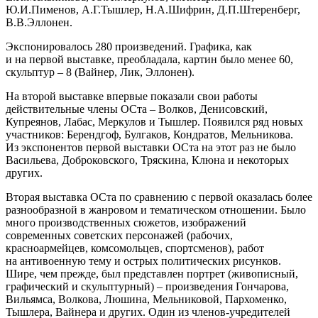
Ю.И.Пименов, А.Г.Тышлер, Н.А.Шифрин, Д.П.Штеренберг,
В.В.Эллонен.
Экспонировалось 280 произведений. Графика, как
и на первой выставке, преобладала, картин было менее 60,
скульптур – 8 (Вайнер, Лик, Эллонен).
На второй выставке впервые показали свои работы
действительные члены ОСта – Волков, Денисовский,
Купреянов, Лабас, Меркулов и Тышлер. Появился ряд новых
участников: Берендгоф, Булгаков, Кондратов, Мельникова.
Из экспонентов первой выставки ОСта на этот раз не было
Васильева, Доброковского, Тряскина, Клюна и некоторых
других.
Вторая выставка ОСта по сравнению с первой оказалась более
разнообразной в жанровом и тематическом отношении. Было
много производственных сюжетов, изображений
современных советских персонажей (рабочих,
красноармейцев, комсомольцев, спортс­менов), работ
на антивоенную тему и острых политических рисунков.
Шире, чем прежде, был представлен портрет (живописный,
графический и скульптурный) – произведения Гончарова,
Вильямса, Волкова, Люшина, Мельниковой, Пархоменко,
Тышлера, Вайнера и других. Один из членов-учредителей