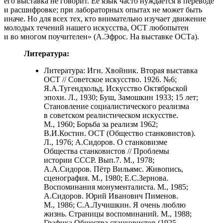
его выставка не говорит. Её язык часто нуждается в переводе
и расшифровке; при лабораторных опытах не может быть
иначе. Но для всех тех, кто внимательно изучает движение
молодых течений нашего искусства, ОСТ любопытен
и во многом поучителен» (А.Эфрос. На выставке ОСТа).
Литература:
Литература: Игн. Хвойник. Вторая выставка
ОСТ // Советское искусство. 1926. №6;
Я.А.Тугендхольд. Искусство Октябрьской
эпохи. Л., 1930; Буш, Замошкин 1933; 15 лет;
Становление социалистического реализма
в советском реалистическом искусстве.
М., 1960; Борьба за реализм 1962;
В.И.Костин. ОСТ (Общество станковистов).
Л., 1976; А.Сидоров. О станковизме
Общества станковистов // Проблемы
истории СССР. Вып.7. М., 1978;
А.А.Сидоров. Пётр Вильямс. Живопись,
сценография. М., 1980; Е.С.Зернова.
Воспоминания монументалиста. М., 1985;
А.Сидоров. Юрий Иванович Пименов.
М., 1986; С.А.Лучишкин. Я очень люблю
жизнь. Страницы воспоминаний. М., 1988;
Графика Общества станковистов (1925–