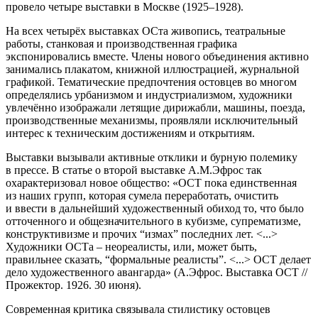
провело четыре выставки в Москве (1925–1928).
На всех четырёх выставках ОСта живопись, театральные
работы, станковая и производственная графика
экспонировались вместе. Члены нового объединения активно
занимались плакатом, книжной иллюстрацией, журнальной
графикой. Тематические предпочтения остовцев во многом
определялись урбанизмом и индустриализмом, художники
увлечённо изображали летящие дирижабли, машины, поезда,
производственные механизмы, проявляли исключительный
интерес к техническим достижениям и открытиям.
Выставки вызывали активные отклики и бурную полемику
в прессе. В статье о второй выставке А.М.Эфрос так
охарактеризовал новое общество: «ОСТ пока единственная
из наших групп, которая сумела переработать, очистить
и ввести в дальнейший художественный обиход то, что было
отточенного и общезначительного в кубизме, супрематизме,
конструктивизме и прочих “измах” последних лет. <...>
Художники ОСТа – неореалисты, или, может быть,
правильнее сказать, “формальные реалисты”. <...> ОСТ делает
дело художественного авангарда» (А.Эфрос. Выставка ОСТ //
Прожектор. 1926. 30 июня).
Современная критика связывала стилистику остовцев