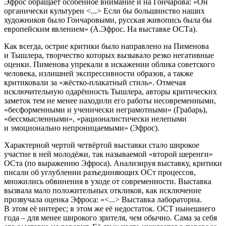
Эфрос обращает особенное внимание и на Гончарова: «Он
органически культурен <...> Если бы большинство наших
художников было Гончаровыми, русская живопись была бы
европейским явлением» (А.Эфрос. На выставке ОСТа).
Как всегда, острие критики было направлено на Пименова
и Тышлера, творчество которых вызывало резко негативные
оценки. Пименова упрекали в искажении облика советского
человека, излишней экспрессивности образов, а также
критиковали за «жёстко-плакатный стиль». Отмечая
исключительную одарённость Тышлера, авторы критических
заметок тем не менее находили его работы несовременными,
«бесформенными и ученически неграмотными» (Грабарь),
«бессмысленными», «рационалистически нелепыми
и эмоционально непроницаемыми» (Эфрос).
Характерной чертой четвёртой выставки стало широкое
участие в ней молодёжи, так называемой «второй шеренги»
ОСта (по выражению Эфроса). Анализируя выставку, критики
писали об углублении разъединяющих ОСт процессов,
множились обвинения в уходе от современности. Выставка
вызвала мало положительных откликов, как исключение
прозвучала оценка Эфроса: «<...> Выставка лабораторна.
В этом её интерес; в этом же её недостаток. ОСТ нынешнего
года – для менее широкого зрителя, чем обычно. Сама за себя