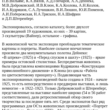
П.В.Вильямс, К.А.Вялов, А.Д.Гончаров, А.А.Дейнека,
М.В.Доброковский, И.В.Клюн, К.А.Козлова, А.Н.Козлов,
И.А.Кудряшов, С.А.Лучишкин, В.И.Люшин, Ю.И.Пименов,
А.И.Побережская, Н.А.Тряскин, Н.А.Шифрин
и Д.П.Штеренберг.
Экспонировалось, согласно каталогу, более двухсот
произведений 19 художников, из них – 39 картин,
3 скульптуры (Вайнер), остальное – графика.
В живописной части экспозиции преобладали тематические
картины и портреты. Наиболее сильное впечатление
произвели два монументальных полотна Дейнеки:
«В штреке» (1925) и «Перед спуском в шахту» (1925) – яркие
примеры остовской стилистики. Беспредметная живопись
была представлена композициями Кудряшова «Конструкции
прямолинейного движения» и Клюна (из цикла «Работа
по цветосветовому принципу»). Подавляющая часть
экспонированных произведений была создана в 1924 – начале
1925, то есть непосредственно в преддверии выставки, и лишь
немногие – в 1922–1923. Только Доброковский и Штеренберг,
представленные на выставке наиболее широко (54 и 56 работ
соответственно), дали ретроспективный обзор своего
творчества за последние пять лет. Среди экспонатов был ряд
програм­мных для ОСта живописных произведений: «Портрет