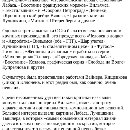
Лабаса, «Восстание французских моряков» Вильямса,
«Текстильщицы» и «Оборона Петрограда» Дейнеки,
«Кронштадтский рейд» Вялова, «Праздник книги»
Лучишкина, «Митинг» Штеренберга и другие.
Однако и третья выставка ОСта была отмечена появлением
крупных произведений, это прежде всего «Человек в лодке»
и «Акробатка» Вильямса (обе – ГТГ), «Шар улетел»
Лучишкина (ГТГ), «В сталелитейном цехе» и «Футбол»
Пименова, «Женщина и аэроплан» и работы из серии
«Махновщина» Тышлера, «Городская площадь» Лабаса,
«Восстание» Козлова, графическая серия «Слобода на Волге»
Купреянова и другие.
Скульптура была представлена работами Вайнера, Кищенкова
(Лика) и Эллонена, и этот раздел был, как обычно, очень
невелик.
Среди несомненных удач выставки критики называли
монументальные портреты Вильямса, отмечая остроту
характеристик и оригинальность композиционных решений.
Большой интерес вызвали картины Лабаса, Лучишкина,
Тышлера, в которых «самый обыденный материал жизни
дается в таком подчас неожиданном раскрытии, которое
свидетельствует о весьма интенсивной переработке