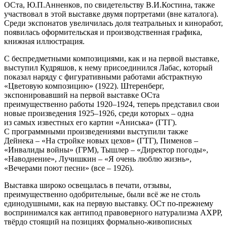
ОСта, Ю.П.Анненков, по свидетельству В.И.Костина, также
участвовал в этой выставке двумя портретами (вне каталога).
Среди экспонатов увеличилась доля театральных и киноработ,
появилась оформительская и производственная графика,
книжная иллюстрация.
С беспредметными композициями, как и на первой выставке,
выступил Кудряшов, к нему присоединился Лабас, который
показал наряду с фигуративными работами абстрактную
«Цветовую композицию» (1922). Штеренберг,
экспонировавший на первой выставке ОСта
преимущественно работы 1920–1924, теперь представил свои
новые произведения 1925–1926, среди которых – одна
из самых известных его картин «Аниська» (ГТГ).
С программными произведениями выступили также
Дейнека – «На стройке новых цехов» (ГТГ), Пименов –
«Инвалиды войны» (ГРМ), Тышлер – «Директор погоды»,
«Наводнение», Лучишкин – «Я очень люблю жизнь»,
«Вечерами поют песни» (все – 1926).
Выставка широко освещалась в печати, отзывы,
преимущественно одобрительные, были всё же не столь
единодушными, как на первую выставку. ОСт по-прежнему
воспринимался как антипод правоверного натурализма АХРР,
твёрдо стоящий на позициях формально-живописных