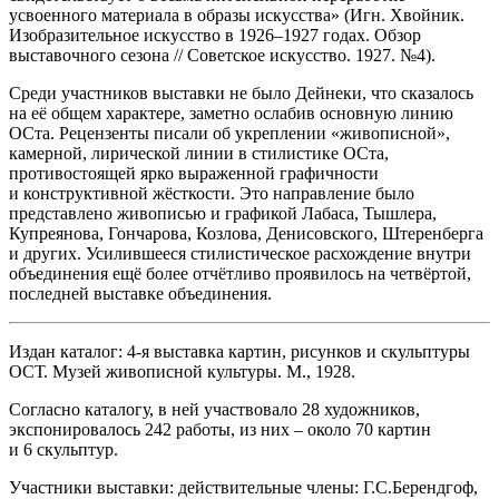
усвоенного материала в образы искусства» (Игн. Хвойник.
Изобразительное искусство в 1926–1927 годах. Обзор
выставочного сезона // Советское искусство. 1927. №4).
Среди участников выставки не было Дейнеки, что сказалось
на её общем характере, заметно ослабив основную линию
ОСта. Рецензенты писали об укреплении «живописной»,
камерной, лирической линии в стилистике ОСта,
противостоящей ярко выраженной графичности
и конструктивной жёсткости. Это направление было
представлено живописью и графикой Лабаса, Тышлера,
Купреянова, Гончарова, Козлова, Денисовского, Штеренберга
и других. Усилившееся стилистическое расхождение внутри
объединения ещё более отчётливо проявилось на четвёртой,
последней выставке объединения.
Издан каталог: 4-я выставка картин, рисунков и скульптуры
ОСТ. Музей живописной культуры. М., 1928.
Согласно каталогу, в ней участвовало 28 художников,
экспонировалось 242 работы, из них – около 70 картин
и 6 скульптур.
Участники выставки: действительные члены: Г.С.Берендгоф,