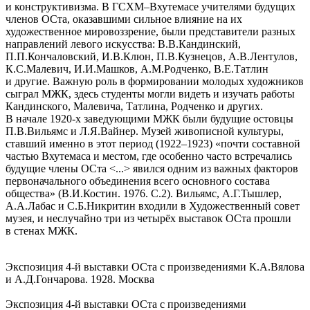
и конструктивизма. В ГСХМ–Вхутемасе учителями будущих
членов ОСта, оказавшими сильное влияние на их
художественное мировоззрение, были представители разных
направлений левого искусства: В.В.Кандинский,
П.П.Кончаловский, И.В.Клюн, П.В.Кузнецов, А.В.Лентулов,
К.С.Малевич, И.И.Машков, А.М.Родченко, В.Е.Татлин
и другие. Важную роль в формировании молодых художников
сыграл МЖК, здесь студенты могли видеть и изучать работы
Кандинского, Малевича, Татлина, Родченко и других.
В начале 1920-х заведующими МЖК были будущие остовцы
П.В.Вильямс и Л.Я.Вайнер. Музей живописной культуры,
ставший именно в этот период (1922–1923) «почти составной
частью Вхутемаса и местом, где особенно часто встречались
будущие члены ОСта <...> явился одним из важных факторов
первоначального объединения всего основного состава
общества» (В.И.Костин. 1976. С.2). Вильямс, А.Г.Тышлер,
А.А.Лабас и С.Б.Никритин входили в Художественный совет
музея, и неслучайно три из четырёх выставок ОСта прошли
в стенах МЖК.
Экспозиция 4-й выставки ОСта с произведениями К.А.Вялова
и А.Д.Гончарова. 1928. Москва
Экспозиция 4-й выставки ОСта с произведениями