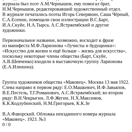
журнала был поэт А.М.Чернышов, ему помогал брат,
Н.М.Чернышов, редактировавший художественный отдел.
В журнале печатались поэты Игорь Северянин, Саша Чёрный,
С.А.Есенин, помещали свои иллюстрации В.С.Барт,
И.А.Скуйе, Н.А.Тырса, А.С.Ястржембский и другие
художники.
Первоначальное название, возможно, восходит к фразе
из манифеста М.Ф.Ларионова «Лучисты и будущники»:
«Искусство для жизни и ещё больше – жизнь для искусства»,
поскольку некоторые члены общества (Барт, Скуйе,
А.В.Шевченко) входили в выставочную группу Ларионова
(Е.А.Илюхина).
Группа художников общества «Мaковец». Москва 13 мая 1922.
Слева направо в первом ряду: Е.О.Машкевич, И.Ф.Завьялов,
В.Е.Пестель, Т.Г.Романович, А.С.Ястржембский; во втором
ряду: В.Н.Чекрыгин, Л.Ф.Жегин, Н.Х.Максимов,
К.К.Кодлубинский, Н.М.Григорьев, К.К.Зе
В.А.Фаворский. Обложка неизданного номера журнала
«Маковец». 1923. №3
0 / 0