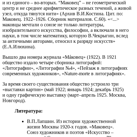
и из единого – во‑вторых. “Маковец” – не геометрический
центр и не среднее арифметическое разных течений, а живой
узел, откуда тянутся нити» (Архив В.И.Костина. Цит. по:
Маковец. 1922–1926. Сборник материалов. С.60). «<...>
маковцы мечтали о союзе не только литературы,
изобразительного искусства, философии, а включали в него
науки, в том числе математику, которую В.Чекрыгин, вслед
за античными авторами, относил к разряду искусств»
(Е.А.Илюхина).
Вышло два номера журнала «Мáковец» (1922). В 1921
общество издало четыре сборника литографий:
«Литографии», «Литографии №4», «Пейзаж в литографиях
современных художников», «Nature-morte в литографиях».
За время своего существования общество устроило три
«выставки картин» (май 1922; январь 1924; декабрь 1925)
и одну графическую выставку (март–апрель 1925. Москва,
Новгород).
Литература:
В.П.Лапшин. Из истории художественной
жизни Москвы 1920-х годов. «Маковец».
Союз художников и поэтов «Искусство –