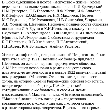
В Союз художников и поэтов «Искусство – жизнь», кроме
перечисленных выше художников, вошли П.И.Бромирский,
Н.М.Григорьев, С.В.Герасимов, Л.Ф.Жегин, И.Ф.Завьялов,
К.К.Зефиров, Е.О.Машкевич, Н.Х.Максимов, Пестель,
М.С.Родионов, С.М.Романович, Н.В.Синезубов, Чекрыгин,
А.В.Фонвизин, Шевченко. Несколько позднее состав общества
пополнили Л.А.Бруни и К.Н.Истомин, а также ученики
Вхутемаса Т.Б.Александрова, В.Ф.Рындин, Н.Я.Симонович-
Ефимова, Р.А.Флоренская. С обществом сотрудничали
Б.Л.Пастернак, В.В.Хлебников, П.Г.Антокольский,
Н.Н.Асеев, К.А.Большаков, Амфиан Решетов.
Устав и манифест общества, написанный Чекрыгиным, были
приняты в конце 1921. Название «Мáковец» придумал
Шевченко, он же стал первым председателем общества.
А.М.Чернышов возобновил в рамках общества свою
издательскую деятельность и в январе 1922 выпустил первый
номер журнала «Мáковец». Это название, данное в честь
холма, на котором Сергий Радонежский основал монастырь,
вскоре перешло и к обществу. П.А.Флоренский,
сотрудничавший с «Мáковцем», в своём «Письме
в достохвальный Маковец» писал: «По мысли основателей,
“Маковец” должен быть маковцем – средоточною
возвышенностью русской культуры, с которой стекают
в разные стороны воды творчества. В разные – во первых,