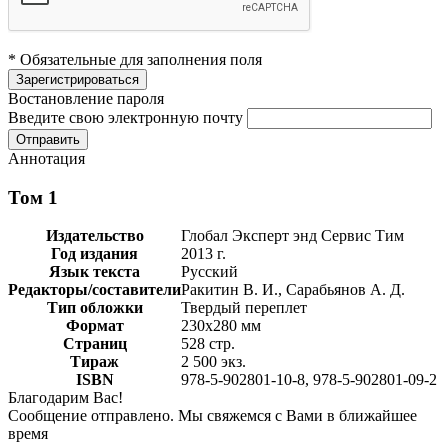
* Обязательные для заполнения поля
Востановление пароля
Введите свою электронную почту
Аннотация
Том 1
Издательство
Глобал Эксперт энд Сервис Тим
Год издания
2013 г.
Язык текста
Русский
Редакторы/составители
Ракитин В. И., Сарабьянов А. Д.
Тип обложки
Твердый переплет
Формат
230х280 мм
Страниц
528 стр.
Тираж
2 500 экз.
ISBN
978-5-902801-10-8, 978-5-902801-09-2
Благодарим Вас!
Сообщение отправлено. Мы свяжемся с Вами в ближайшее
время