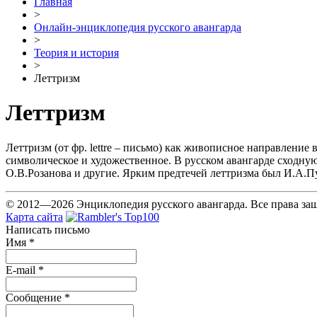
Главная
>
Онлайн-энциклопедия русского авангарда
>
Теория и история
>
Леттризм
Леттризм
Леттризм (от фр. lettre – письмо) как живописное направление
символическое и художественное. В русском авангарде сходную
О.В.Розанова и другие. Ярким предтечей леттризма был И.А.П
© 2012—2026 Энциклопедия русского авангарда. Все права з
Карта сайта
Написать письмо
Имя
*
E-mail
*
Сообщение
*