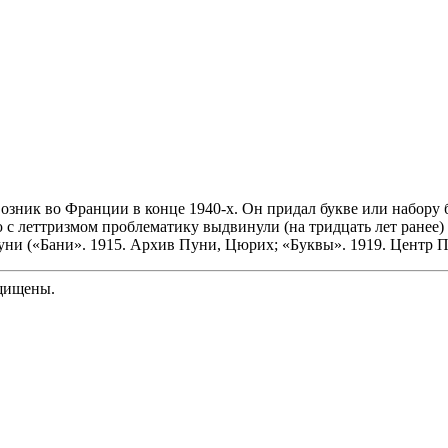
 возник во Франции в конце 1940-х. Он придал букве или набору 
 с леттризмом проблематику выдвинули (на тридцать лет ранее)
уни («Бани». 1915. Архив Пуни, Цюрих; «Буквы». 1919. Центр 
ащищены.