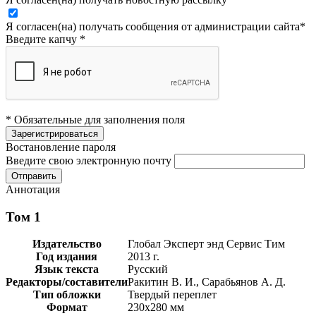
Я согласен(на) получать сообщения от администрации сайта
*
Введите капчу
*
* Обязательные для заполнения поля
Востановление пароля
Введите свою электронную почту
Аннотация
Том 1
Издательство
Глобал Эксперт энд Сервис Тим
Год издания
2013 г.
Язык текста
Русский
Редакторы/составители
Ракитин В. И., Сарабьянов А. Д.
Тип обложки
Твердый переплет
Формат
230х280 мм