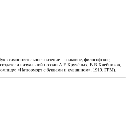
букв самостоятельное значение – знаковое, философское,
 создатели визуальной поэзии А.Е.Кручёных, В.В.Хлебников,
Помпиду; «Натюрморт с буквами и кувшином». 1919. ГРМ).