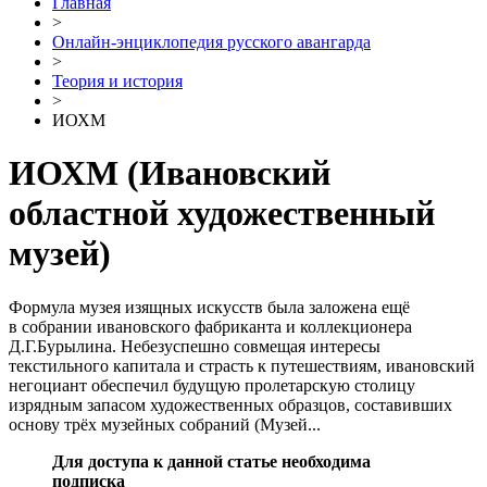
Главная
>
Онлайн-энциклопедия русского авангарда
>
Теория и история
>
ИОХМ
ИОХМ
(Ивановский
областной художественный
музей)
Формула музея изящных искусств была заложена ещё
в собрании ивановского фабриканта и коллекционера
Д.Г.Бурылина. Небезуспешно совмещая интересы
текстильного капитала и страсть к путешествиям, ивановский
негоциант обеспечил будущую пролетарскую столицу
изрядным запасом художественных образцов, составивших
основу трёх музейных собраний (Музей...
Для доступа к данной статье необходима
подписка