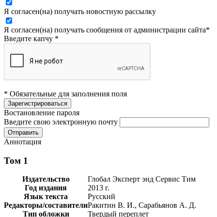
Я согласен(на) получать новостную рассылку
Я согласен(на) получать сообщения от администрации сайта
*
Введите капчу
*
* Обязательные для заполнения поля
Востановление пароля
Введите свою электронную почту
Аннотация
Том 1
Издательство
Глобал Эксперт энд Сервис Тим
Год издания
2013 г.
Язык текста
Русский
Редакторы/составители
Ракитин В. И., Сарабьянов А. Д.
Тип обложки
Твердый переплет