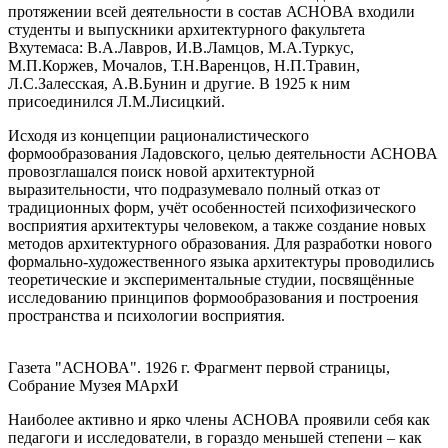
протяжении всей деятельности в состав АСНОВА входили
студенты и выпускники архитектурного факультета
Вхутемаса: В.А.Лавров, И.В.Ламцов, М.А.Туркус,
М.П.Коржев, Мочалов, Т.Н.Варенцов, Н.П.Травин,
Л.С.Залесская, А.В.Бунин и другие. В 1925 к ним
присоединился Л.М.Лисицкий.
Исходя из концепции рационалистического
формообразования Ладовского, целью деятельности АСНОВА
провозглашался поиск новой архитектурной
выразительности, что подразумевало полный отказ от
традиционных форм, учёт особенностей психофизического
восприятия архитектуры человеком, а также создание новых
методов архитектурного образования. Для разработки нового
формально-художественного языка архитектуры проводились
теоретические и экспериментальные студии, посвящённые
исследованию принципов формообразования и построения
пространства и психологии восприятия.
Газета "АСНОВА". 1926 г. Фрагмент первой страницы,
Собрание Музея МАрхИ
Наиболее активно и ярко члены АСНОВА проявили себя как
педагоги и исследователи, в гораздо меньшей степени – как