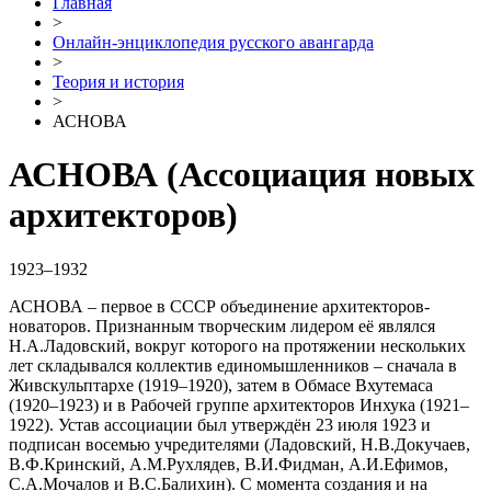
Главная
>
Онлайн-энциклопедия русского авангарда
>
Теория и история
>
АСНОВА
АСНОВА
(Ассоциация новых
архитекторов)
1923–1932
АСНОВА – первое в СССР объединение архитекторов-
новаторов. Признанным творческим лидером её являлся
Н.А.Ладовский, вокруг которого на протяжении нескольких
лет складывался коллектив единомышленников – сначала в
Живскульптархе (1919–1920), затем в Обмасе Вхутемаса
(1920–1923) и в Рабочей группе архитекторов Инхука (1921–
1922). Устав ассоциации был утверждён 23 июля 1923 и
подписан восемью учредителями (Ладовский, Н.В.Докучаев,
В.Ф.Кринский, А.М.Рухлядев, В.И.Фидман, А.И.Ефимов,
С.А.Мочалов и В.С.Балихин). С момента создания и на