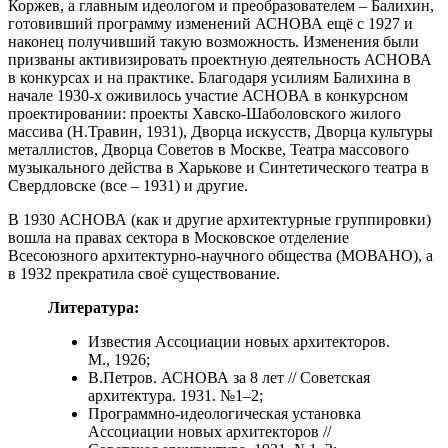
Коржев, а главным идеологом и преобразователем – Балихин,
готовивший программу изменений АСНОВА ещё с 1927 и
наконец получивший такую возможность. Изменения были
призваны активизировать проектную деятельность АСНОВА
в конкурсах и на практике. Благодаря усилиям Балихина в
начале 1930-х оживилось участие АСНОВА в конкурсном
проектировании: проекты Хавско-Шаболовского жилого
массива (Н.Травин, 1931), Дворца искусств, Дворца культуры
металлистов, Дворца Советов в Москве, Театра массового
музыкального действа в Харькове и Синтетического театра в
Свердловске (все – 1931) и другие.
В 1930 АСНОВА (как и другие архитектурные группировки)
вошла на правах сектора в Московское отделение
Всесоюзного архитектурно-научного общества (МОВАНО), а
в 1932 прекратила своё существование.
Литература:
Известия Ассоциации новых архитекторов.
М., 1926;
В.Петров. АСНОВА за 8 лет // Советская
архитектура. 1931. №1–2;
Программно-идеологическая установка
Ассоциации новых архитекторов //