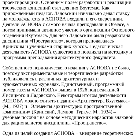
проектировщики. Основным полем разработки и реализации
творческих концепций стал для них Вхутемас. Как
прирождённый педагог, Ладовский изначально делал ставку
на молодёжь, хотя в АСНОВА входили и его сверстники.
Деятели АСНОВА с самого начала преподавали в Обмасе, а
потом принимали активное участие в организации Основного
отделения Вхутемаса. Для него Ладовским была разработана
дисциплина «Пространство», которая преподавалась
Кринским и учениками старших курсов. Педагогическая
деятельность АСНОВА существенно повлияла на методику и
программы преподавания архитектурного факультета.
Собственного периодического издания у АСНОВА не было,
поэтому экспериментальные и теоретические разработки
публиковались в различных архитектурных и
художественных журналах. Единственный, программный
номер газеты «АСНОВА» вышел в 1926 под редакцией
Лисицкого и Ладовского. Некоторым итогом деятельности
АСНОВА можно считать издания «Архитектура Вхутемаса»
(М., 1927) и «Элементы архитектурно-­пространственной
композиции» (Крин­ский, Ламцов, Туркус. М., 1934) –
учебные пособия на основе методических наработок знаковой
для рационалистов дисциплины «Пространство».
Одна из целей создания АСНОВА – внедрение теоретических