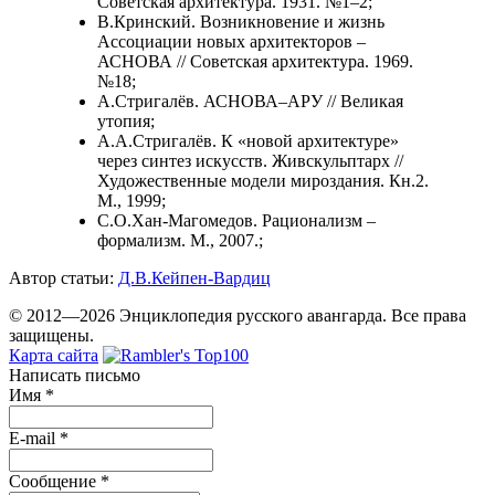
Советская архитектура. 1931. №1–2;
В.Кринский. Возникновение и жизнь
Ассоциации новых архитекторов –
АСНОВА // Советская архитектура. 1969.
№18;
А.Стригалёв. АСНОВА–АРУ // Великая
утопия;
А.А.Стригалёв. К «новой архитектуре»
через синтез искусств. Живскульптарх //
Художественные модели мироздания. Кн.2.
М., 1999;
С.О.Хан-Магомедов. Рационализм –
формализм. М., 2007.;
Автор статьи:
Д.В.Кейпен-Вардиц
© 2012—2026 Энциклопедия русского авангарда. Все права
защищены.
Карта сайта
Написать письмо
Имя
*
E-mail
*
Сообщение
*