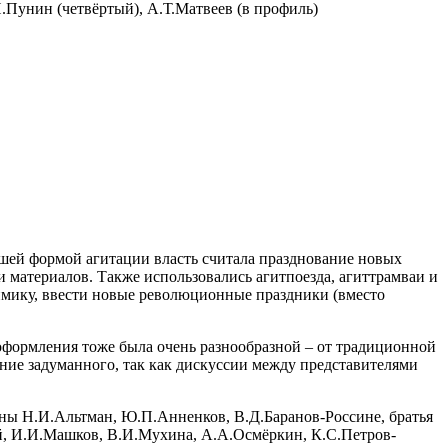
.Пунин (четвёртый), А.Т.Матвеев (в профиль)
шей формой агитации власть считала празднование новых
 материалов. Также использовались агитпоезда, агиттрамваи и
имику, ввести новые революционные праздники (вместо
формления тоже была очень разнообразной – от традиционной
ение задуманного, так как дискуссии между представителями
ваны Н.И.Альтман, Ю.П.Анненков, В.Д.Баранов-Россине, братья
й, И.И.Машков, В.И.Мухина, А.А.Осмёркин, К.С.Пет­ров-