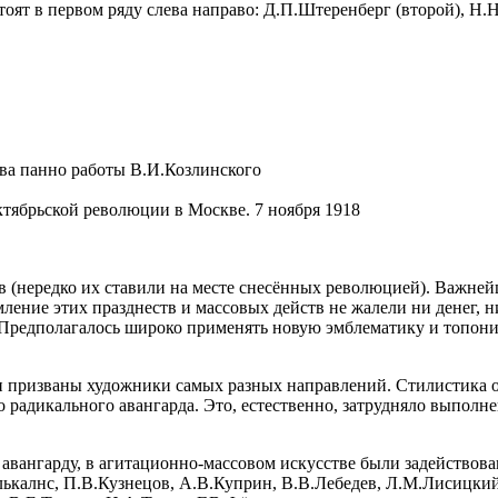
оят в первом ряду слева направо: Д.П.Штеренберг (второй), Н.Н
ва панно работы В.И.Козлинского
тябрьской революции в Москве. 7 ноября 1918
в (нередко их ставили на месте снесённых революцией). Важней
ние этих празднеств и массовых действ не жалели ни денег, ни
 Предполагалось широко применять новую эмблематику и топон
и призваны художники самых разных направлений. Стилистика о
 радикального авангарда. Это, естественно, затрудняло выполн
х авангарду, в агитационно-массовом искусстве были задейство
лькалнс, П.В.Кузнецов, А.В.Куприн, В.В.Лебедев, Л.М.Лисицки