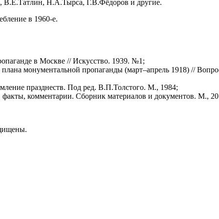
 В.Е.Татлин, Н.А.Тырса, Г.В.Фёдоров и другие.
бление в 1960-е.
паганде в Москве // Искусство. 1939. №1;
плана монументальной пропаганды (март–апрель 1918) // Вопрос
ление празднеств. Под ред. В.П.Толстого. М., 1984;
факты, комментарии. Сборник материалов и документов. М., 20
ащищены.