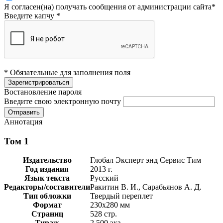
Я согласен(на) получать сообщения от администрации сайта
*
Введите капчу
*
* Обязательные для заполнения поля
Востановление пароля
Введите свою электронную почту
Аннотация
Том 1
Издательство
Глобал Эксперт энд Сервис Тим
Год издания
2013 г.
Язык текста
Русский
Редакторы/составители
Ракитин В. И., Сарабьянов А. Д.
Тип обложки
Твердый переплет
Формат
230х280 мм
Страниц
528 стр.
Тираж
2 500 экз.