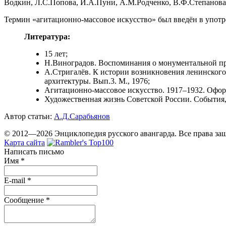
Водкин, Л.С.Попова, И.А.Пуни, А.М.Родченко, В.Ф.Степанова,
Термин «агитационно-массовое искусство» был введён в употре
Литература:
15 лет;
Н.Виноградов. Воспоминания о монументальной про
А.Стригалёв. К истории возникновения ленинского 
архитектуры. Вып.3. М., 1976;
Агитационно-массовое искусство. 1917–1932. Оформ
Художественная жизнь Советской России. События, 
Автор статьи:
А.Д.Сарабьянов
© 2012—2026 Энциклопедия русского авангарда. Все права з
Карта сайта
Написать письмо
Имя
*
E-mail
*
Сообщение
*