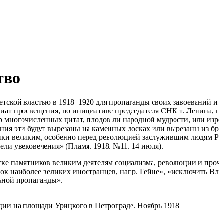
тво
етской властью в 1918–1920 для пропаганды своих завоеваний и
иат просвещения, по инициативе председателя СНК т. Ленина, п
ор многочисленных цитат, плодов ли народной мудрости, или изр
чения эти будут вырезаны на каменных досках или вырезаны из б
ятники великим, особенно перед революцией заслужившим людям
ли увековечения» (Пламя. 1918. №11. 14 июля).
ке памятников великим деятелям социализма, революции и проч
ок наиболее великих иностранцев, напр. Гейне», «исключить Вл
ьной пропаганды».
ии на площади Урицкого в Петрограде. Ноябрь 1918