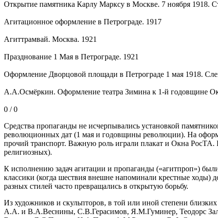
Открытие памятника Карлу Марксу в Москве. 7 ноября 1918. Ст
Агитационное оформление в Петрограде. 1917
Агиттрамвай. Москва. 1921
Празднование 1 Мая в Петрограде. 1921
Оформление Дворцовой площади в Петрограде 1 мая 1918. Сле
А.А.Осмёркин. Оформление театра Зимина к 1-й годовщине Ок
0 / 0
Средства пропаганды не исчерпывались установкой памятнико
революционных дат (1 мая и годовщины революции). На оформле
прочий транспорт. Важную роль играли плакат и Окна РосТА.
религиозных).
К исполнению задач агитации и пропаганды («агитпроп») был
классики (когда шествия внешне напоминали крестные ходы) до
разных стилей часто превращались в открытую борьбу.
Из художников и скульпторов, в той или иной степени близки
А.А. и В.А.Веснины, С.В.Герасимов, Я.М.Гуминер, Теодорс За