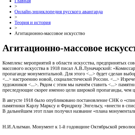
Главная
>
Онлайн-энциклопедия русского авангарда
>
Теория и история
>
Агитационно-массовое искусство
Агитационно-массовое искусс
Комплекс мероприятий в области искусства, предпринятых сов
массового искусства в 1918 писал А.В.Луначарский: «Комиссар
пропаганде монументальной. Для этого <...> будет сделан выб
<...> настроению новой, социалистической России. <...> Изре
художников <...>. Рядом с этим мы начнём ставить <...> пам
преследующие скорее именно цели широкой пропаганды, чем це
В августе 1918 было опубликовано постановление СНК о «спис
памятники Карлу Марксу и Фридриху Энгельсу, «внести в спис
В дальнейшем этот план получил название «плана монументал
Н.И.Альтман. Монумент к 1-й годовщине Октябрьской революц