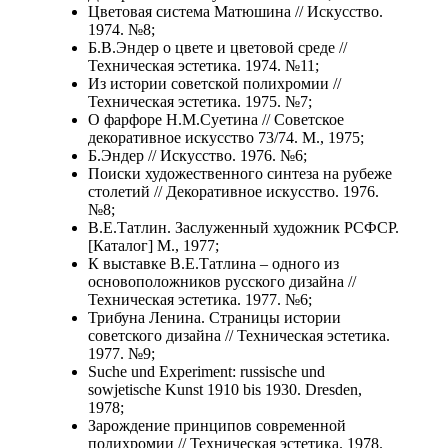
Цветовая система Матюшина // Искусство.
1974. №8;
Б.В.Эндер о цвете и цветовой среде //
Техническая эстетика. 1974. №11;
Из истории советской полихромии //
Техническая эстетика. 1975. №7;
О фарфоре Н.М.Суетина // Советское
декоративное искусство 73/74. М., 1975;
Б.Эндер // Искусство. 1976. №6;
Поиски художественного синтеза на рубеже
столетий // Декоративное искусство. 1976.
№8;
В.Е.Татлин. Заслуженный художник РСФСР.
[Каталог] М., 1977;
К выставке В.Е.Татлина – одного из
основоположников русского дизайна //
Техническая эстетика. 1977. №6;
Трибуна Ленина. Страницы истории
советского дизайна // Техническая эстетика.
1977. №9;
Suche und Experiment: russische und
sowjetische Kunst 1910 bis 1930. Dresden,
1978;
Зарождение принципов современной
полихромии // Техническая эстетика. 1978.