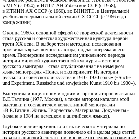
в МГУ (с 1954), в ИИТИ АН Узбекской ССР (с 1958),
в ИТИИИ АХ СССР (с 1960), во ­ВНИИТЭ, в Центральной
учебно-экспериментальной студии СХ СССР (с 1966 и до
конца жизни).
С конца 1960-х основной сферой её творческой деятельности
стала русская и советская художественная культура первой
трети ХХ века. В выборе тем и методики исследования
проявилась яркая личность автора, подчас опережавшего
время. Пионерским исследованием уникального периода
истории мировой художественной культуры – истории
русского авангарда – стала опубликованная на немецком
языке монография «Поиск и эксперимент. Из истории
русского и советского искусства в 1910–1930 годы» («Suche
und Experiment. Russische und sowjetische Kunst 1910 bis 1930»).
Выступила инициатором и одним из организаторов выставки
В.Е.Татлина (1977. Москва), а также автором каталога этой
выставки и составителем коллективной монографии
«В.Е.Татлин. Жизнь. Творчество. Материалы. Документы»
(издана в 1984 на немецком и английском языках).
Глубокое знание архивного и фактического материала по
истории русского авангарда позволило ей в целом ряде статей
охватить широкий спектр тем, впервые исследовав различные