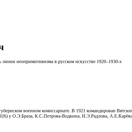
ч
ь линии неопримитивизма в русском искусстве 1920–1930-х
губернском военном комиссариате. В 1921 командирован Вятски
) у О.Э.Браза, К.С.Петрова-Водкина, Н.Э.Радлова, А.Е.Карёва,