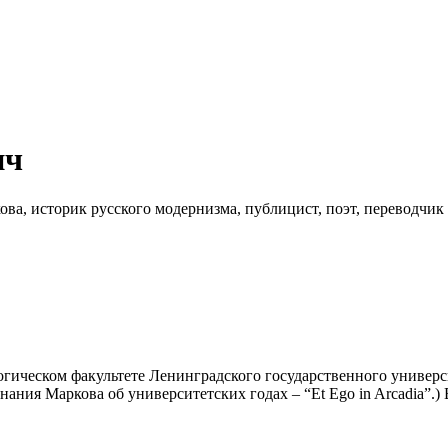
ич
ова, историк русского модернизма, публицист, поэт, переводчи
огическом факультете Ленинградского государственного универс
ния Маркова об университетских годах – “Et Ego in Arcadia”.)