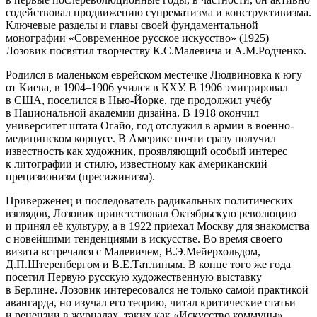
содействовал продвижению супрематизма и конструктивизма.
Ключевые разделы и главы своей фундаментальной
монографии «Современное русское искусство» (1925)
Лозовик посвятил творчеству К.С.Малевича и А.М.Родченко.
Родился в маленьком еврейском местечке Людвиновка к югу
от Киева, в 1904–1906 учился в КХУ. В 1906 эмигрировал
в США, поселился в Нью-Йорке, где продолжил учёбу
в Национальной академии дизайна. В 1918 окончил
университет штата Огайо, год отслужил в армии в военно-
медицинском корпусе. В Америке почти сразу получил
известность как художник, проявляющий особый интерес
к литографии и стилю, известному как американский
прецизионизм (пресижинизм).
Приверженец и последователь радикальных политических
взглядов, Лозовик приветствовал Октябрьскую революцию
и принял её культуру, а в 1922 приехал Москву для знакомства
с новейшими тенденциями в искусстве. Во время своего
визита встречался с Малевичем, В.Э.Мейерхольдом,
Д.П.Штеренбергом и В.Е.Татлиным. В конце того же года
посетил Первую русскую художественную выставку
в Берлине. Лозовик интересовался не только самой практикой
авангарда, но изучал его теорию, читал критические статьи
и рецензии в журналах, таких как «Искусство коммуны»,