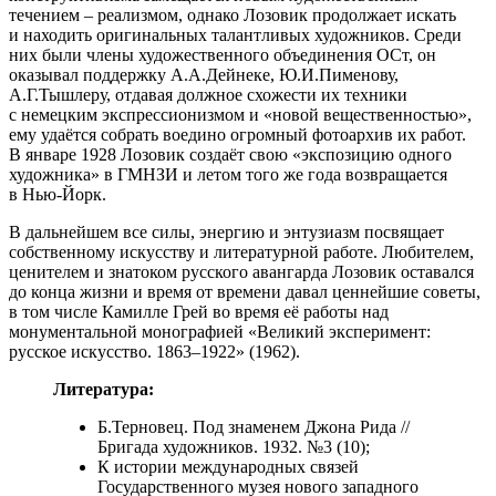
течением – реализмом, однако Лозовик продолжает искать
и находить оригинальных талантливых художников. Среди
них были члены художественного объединения ОСт, он
оказывал поддержку А.А.Дейнеке, Ю.И.Пименову,
А.Г.Тышлеру, отдавая должное схожести их техники
с немецким экспрессионизмом и «новой вещественностью»,
ему удаётся собрать воедино огромный фотоархив их работ.
В январе 1928 Лозовик создаёт свою «экспозицию одного
художника» в ГМНЗИ и летом того же года возвращается
в Нью-Йорк.
В дальнейшем все силы, энергию и энтузиазм посвящает
собственному искусству и литературной работе. Любителем,
ценителем и знатоком русского авангарда Лозовик оставался
до конца жизни и время от времени давал ценнейшие советы,
в том числе Камилле Грей во время её работы над
монументальной монографией «Великий эксперимент:
русское искусство. 1863–1922» (1962).
Литература:
Б.Терновец. Под знаменем Джона Рида //
Бригада художников. 1932. №3 (10);
К истории международных связей
Государственного музея нового западного