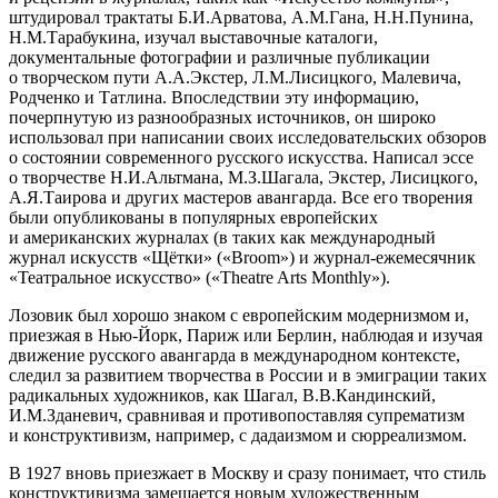
штудировал трактаты Б.И.Арватова, А.М.Гана, Н.Н.Пунина,
Н.М.Тарабукина, изучал выставочные каталоги,
документальные фотографии и различные публикации
о творческом пути А.А.Экстер, Л.М.Лисицкого, Малевича,
Родченко и Татлина. Впоследствии эту информацию,
почерпнутую из разнообразных источников, он широко
использовал при написании своих исследовательских обзоров
о состоянии современного русского искусства. Написал эссе
о творчестве Н.И.Альтмана, М.З.Шагала, Экстер, Лисицкого,
А.Я.Таирова и других мастеров авангарда. Все его творения
были опубликованы в популярных европейских
и американских журналах (в таких как международный
журнал искусств «Щётки» («Broom») и журнал-ежемесячник
«Театральное искусство» («Theatre Arts Monthly»).
Лозовик был хорошо знаком с европейским модернизмом и,
приезжая в Нью-Йорк, Париж или Берлин, наблюдая и изучая
движение русского авангарда в международном контексте,
следил за развитием творчества в России и в эмиграции таких
радикальных художников, как Шагал, В.В.Кандинский,
И.М.Зданевич, сравнивая и противопоставляя супрематизм
и конструктивизм, например, с дадаизмом и сюрреализмом.
В 1927 вновь приезжает в Москву и сразу понимает, что стиль
конструктивизма замещается новым художественным