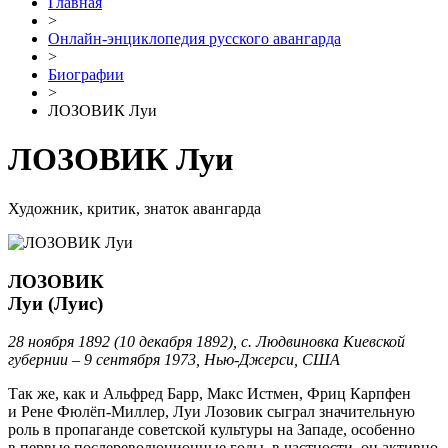
Главная
>
Онлайн-энциклопедия русского авангарда
>
Биографии
>
ЛОЗОВИК Луи
ЛОЗОВИК Луи
Художник, критик, знаток авангарда
ЛОЗОВИК
Луи (Луис)
28 ноября 1892 (10 декабря 1892), с. Людвиновка Киевской
губернии – 9 сентября 1973, Нью-Джерси, США
Так же, как и Альфред Барр, Макс Истмен, Фриц Карпфен
и Рене Фюлёп-Миллер, Луи Лозовик сыграл значительную
роль в пропаганде советской культуры на Западе, особенно
в первые послереволюционные годы, в частности, он активно