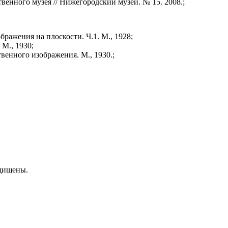
венного музея // Нижегородский музей. № 15. 2008.;
бражения на плоскости. Ч.1. М., 1928;
М., 1930;
енного изображения. М., 1930.;
ащищены.