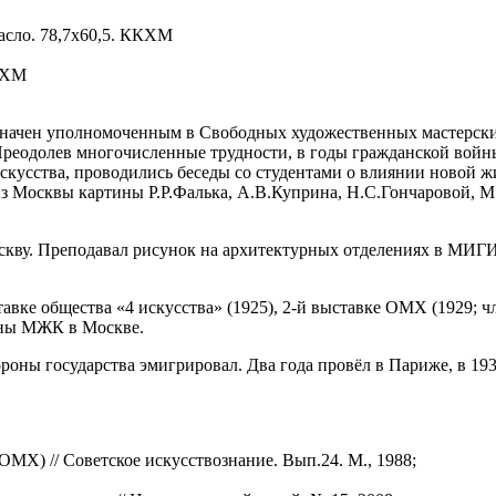
асло. 78,7х60,5. ККХМ
СГХМ
значен уполномоченным в Свободных художественных мастерски
Преодолев многочисленные трудности, в годы гражданской войны
искусства, проводились беседы со студентами о влиянии новой 
з Москвы картины Р.Р.Фалька, А.В.Куприна, Н.С.Гончаровой, М
скву. Преподавал рисунок на архитектурных отделениях в МИГИ
тавке общества «4 искусства» (1925), 2-й выставке ОМХ (1929; 
тены МЖК в Москве.
роны государства эмигрировал. Два года провёл в Париже, в 193
МХ) // Советское искусствознание. Вып.24. М., 1988;