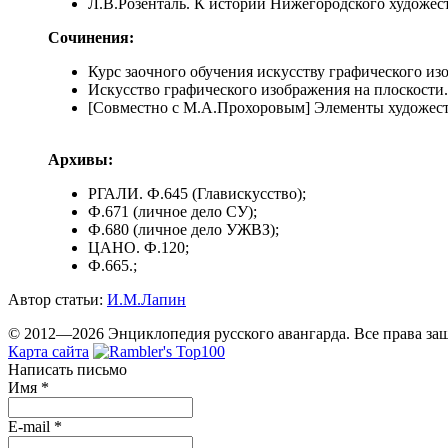
Л.В.Розенталь. К истории Нижегородского художест
Сочинения:
Курс заочного обучения искусству графического изо
Искусство графического изображения на плоскости. 
[Совместно с М.А.Прохоровым] Элементы художеств
Архивы:
РГАЛИ. Ф.645 (Главискусство);
Ф.671 (личное дело СУ);
Ф.680 (личное дело УЖВЗ);
ЦАНО. Ф.120;
Ф.665.;
Автор статьи:
И.М.Лапин
© 2012—2026 Энциклопедия русского авангарда. Все права з
Карта сайта
Написать письмо
Имя
*
E-mail
*