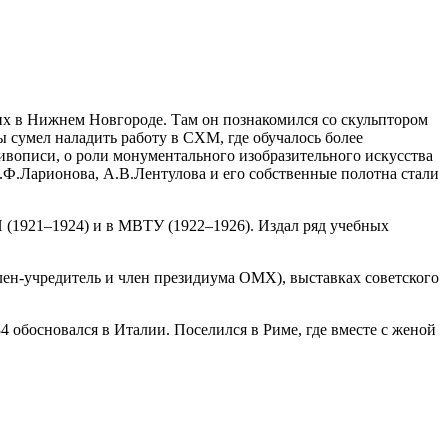
х в Нижнем Новгороде. Там он познакомился со скульптором
 сумел наладить работу в СХМ, где обучалось более
живописи, о роли монументального изобразительного искусства
.Ф.Ларионова, А.В.Лентулова и его собственные полотна стали
 (1921–1924) и в МВТУ (1922–1926). Издал ряд учебных
член-учредитель и член президиума ОМХ), выставках советского
4 обосновался в Италии. Поселился в Риме, где вместе с женой