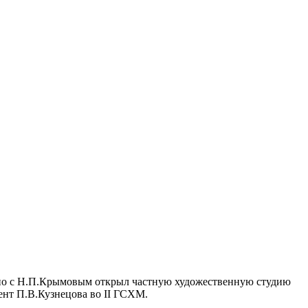
стно с Н.П.Крымовым открыл частную художественную студию
ент П.В.Кузнецова во II ГСХМ.