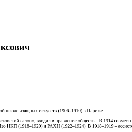
ксович
й школе изящных искусств (1906–1910) в Париже.
осковский салон», входил в правление общества. В 1914 совме
зо НКП (1918–1920) и РАХН (1922–1924). В 1918–1919 – ассист