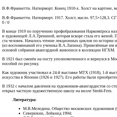
В.Ф.Франкетти. Натюрморт. Конец 1910-х. Холст на картоне, м
В.Ф.Франкетти. Натюрморт. 1917. Холст, масло. 97,5×128,3. 
0 / 0
В конце 1919 по поручению профобразования Наркомпроса на
и художницей Л.А.Трениной, которая вскоре стала его женой. 
ста человек. Началось чтение лекционных циклов по истории 
(из воспоминаний его ученика В.А.Лапина). Привезённые им и
основой собрания авангардной живописи в коллекции НГХМ.
В 1921 был сменён на посту уполномоченного и вернулся в Мо
пособий по рисунку.
Как художник участвовал в 24-й выставке МТХ (1918), 1-й выс
искусства в Японии (1926 и 1927). Его работы были приобре
В 1932 с началом давления на художников-авангардистов со сто
открыл частную художественную школу на вилле Strohl-Fern.
Литература:
М.В.Меледина. Общество московских художников (О
Северюхин, Лейкинд 1994;