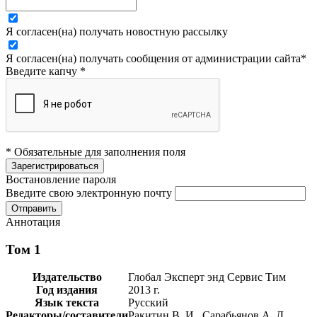
Я согласен(на) получать новостную рассылку
Я согласен(на) получать сообщения от администрации сайта
*
Введите капчу
*
* Обязательные для заполнения поля
Востановление пароля
Введите свою электронную почту
Аннотация
Том 1
Издательство
Глобал Эксперт энд Сервис Тим
Год издания
2013 г.
Язык текста
Русский
Редакторы/составители
Ракитин В. И., Сарабьянов А. Д.