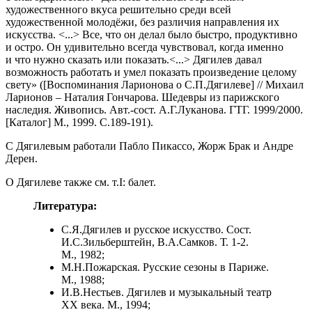
художественного вкуса решительно среди всей
художественной молодёжи, без различия направления их
искусства. <...> Все, что он делал было быстро, продуктивно
и остро. Он удивительно всегда чувствовал, когда именно
и что нужно сказать или показать.<...> Дягилев давал
возможность работать и умел показать произведение целому
свету» ([Воспоминания Ларионова о С.П.Дягилеве] // Михаил
Ларионов – Наталия Гончарова. Шедевры из парижского
наследия. Живопись. Авт.-сост. А.Г.Луканова. ГТГ. 1999/2000.
[Каталог] М., 1999. С.189-191).
С Дягилевым работали Пабло Пикассо, Жорж Брак и Андре
Дерен.
О Дягилеве также см. т.I: балет.
Литература:
С.Я.Дягилев и русское искусство. Сост.
И.С.Зильберштейн, В.А.Самков. Т. 1-2.
М., 1982;
М.Н.Пожарская. Русские сезоны в Париже.
М., 1988;
И.В.Нестьев. Дягилев и музыкальный театр
XX века. М., 1994;