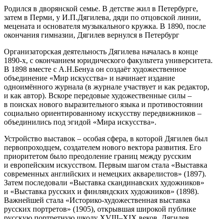
Родился в дворянской семье. В детстве жил в Петербурге,
затем в Перми, у И.П.Дягилева, дяди по отцовской линии,
мецената и основателя музыкального кружка. В 1890, после
окончания гимназии, Дягилев вернулся в Петербург
Организаторская деятельность Дягилева началась в конце
1890-х, с окончанием юридического факультета университета.
В 1898 вместе с А.Н.Бенуа он создаёт художественное
объединение «Мир искусства» и начинает издание
одноимённого журнала (в журнале участвует и как редактор,
и как автор). Вскоре передовые художественные силы –
в поисках нового выразительного языка и противостоянии
социально ориентированному искусству передвижников –
объединились под эгидой «Мира искусства».
Устройство выставок – особая сфера, в которой Дягилев был
первопроходцем, создателем нового вектора развития. Его
приоритетом было преодоление границ между русским
и европейским искусством. Первым шагом стала «Выставка
современных английских и немецких акварелистов» (1897).
Затем последовали «Выставка скандинавских художников»
и «Выставка русских и финляндских художников» (1898).
Важнейшей стала «Историко-художественная выставка
русских портретов» (1905), открывшая широкой публике
русскую портретную школу XVIII–XIX веков. Дягилев