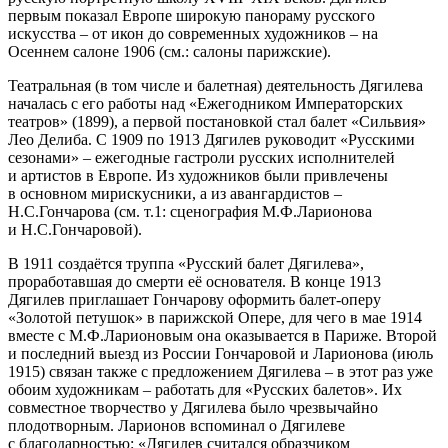
первым показал Европе широкую панораму русского
искусства – от икон до современных художников – на
Осеннем салоне 1906 (см.: салоны парижские).
Театральная (в том числе и балетная) деятельность Дягилева
началась с его работы над «Ежегодником Императорских
театров» (1899), а первой постановкой стал балет «Сильвия»
Лео Делиба. С 1909 по 1913 Дягилев руководит «Русскими
сезонами» – ежегодные гастроли русских исполнителей
и артистов в Европе. Из художников были привлечены
в основном мирискусники, а из авангардистов –
Н.С.Гончарова (см. т.1: сценография М.Ф.Ларионова
и Н.С.Гончаровой).
В 1911 создаётся труппа «Русский балет Дягилева»,
проработавшая до смерти её основателя. В конце 1913
Дягилев приглашает Гончарову оформить балет-оперу
«Золотой петушок» в парижской Опере, для чего в мае 1914
вместе с М.Ф.Ларионовым она оказывается в Париже. Второй
и последний выезд из России Гончаровой и Ларионова (июль
1915) связан также с предложением Дягилева – в этот раз уже
обоим художникам – работать для «Русских балетов». Их
совместное творчество у Дягилева было ­чрезвычайно
плодотворным. Ларионов вспоминал о Дягилеве
с благодарностью: «Дягилев считался образчиком