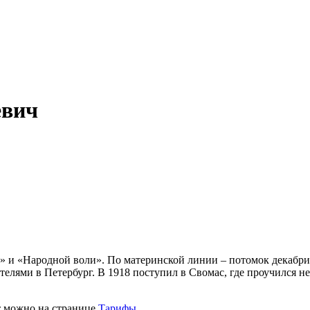
вич
ла» и «Народной воли». По материнской линии – потомок декаб
лями в Петербург. В 1918 поступил в Свомас, где проучился не 
т можно на странице
Тарифы
.