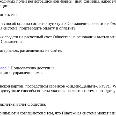
еобходимых полей регистрационной формы (имя, фамилия, адрес 
зации;
инять его;
я и способ оплаты согласно пункту 2.3 Соглашения; ввести необ
я система; подтвердить оплату и оплатить.
ых средств на расчетный счет Общества на основании выставле
 Соглашения;
материалов, размещенных на Сайте;
sonal/
Пользователю доступны:
ации и управление ими.
вской картой, посредством сервисов «Яндекс.Деньги», PayPal, 
доступные способы оплаты указаны на сайте системы по адрес
расчетный счет Общества.
онимают и соглашаются с тем, что Платежная система может взи