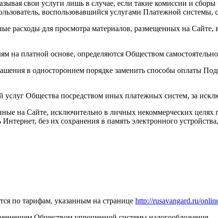
зывая свои услуги лишь в случае, если такие комиссии и сборы
ользователь, воспользовавшийся услугами Платежной системы, 
ьные расходы для просмотра материалов, размещенных на Сайте,
лям на платной основе, определяются Обществом самостоятельно
лашения в одностороннем порядке заменить способы оплаты Под
ой услуг Общества посредством иных платежных систем, за искл
енные на Сайте, исключительно в личных некоммерческих целях
Интернет, без их сохранения в память электронного устройства
тся по тарифам, указанным на странице
http://rusavangard.ru/onlin
применением Обществом упрощенной системы налогообложения.