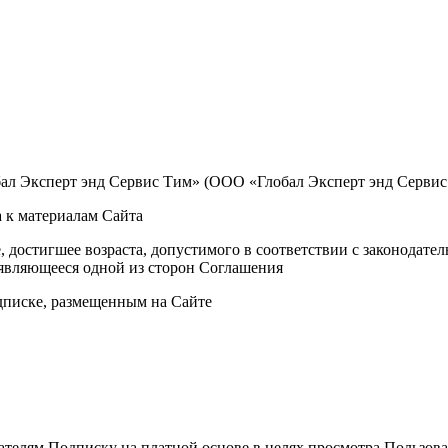
ал Эксперт энд Сервис Тим» (ООО «Глобал Эксперт энд Сервис
а к материалам Сайта
е, достигшее возраста, допустимого в соответствии с законодат
являющееся одной из сторон Соглашения
дписке, размещенным на Сайте
ателям Подписку на платной основе в целях просмотра Пользов