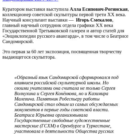
Куратором выставки выступила
Алла Есипович-Рогинская
,
коллекционер советской скульптуры первой трети XX века.
Научный консультант выставки —
Игорь Смекалов
,
главный научный сотрудник отдела графики XX века
Государственной Третьяковской галереи и автор статей для
«Энциклопедии русского авангарда», в том числе о Беатрисе
Сандомирской.
Это первая за 60 лет экспозиция, посвященная творчеству
выдающегося скульптора.
«Образный язык Сандомирской сформировался под
влиянием российской скульптурной школы. Но
своими учителями она считала не только Сергея
Волнухина и Сергея Конёнкова, но и Казимира
Малевича. Памятник Робеспьеру работы
Сандомирской стал одним из самых обсуждаемых
монументов в первые годы советской власти.
Беатриса Юрьевна организовывала
Государственные свободные художественные
мастерские (ГСХМ) в Оренбурге и Туркестане,
участвовала в деятельности Общества русских