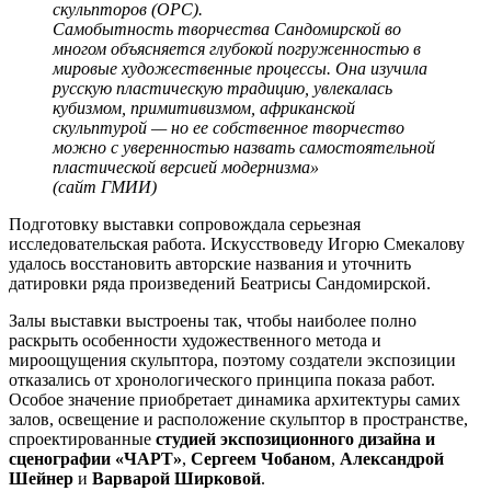
скульпторов (ОРС).
Самобытность творчества Сандомирской во
многом объясняется глубокой погруженностью в
мировые художественные процессы. Она изучила
русскую пластическую традицию, увлекалась
кубизмом, примитивизмом, африканской
скульптурой — но ее собственное творчество
можно с уверенностью назвать самостоятельной
пластической версией модернизма
»
(сайт ГМИИ)
Подготовку выставки сопровождала серьезная
исследовательская работа. Искусствоведу Игорю Смекалову
удалось восстановить авторские названия и уточнить
датировки ряда произведений Беатрисы Сандомирской.
Залы выставки выстроены так, чтобы наиболее полно
раскрыть особенности художественного метода и
мироощущения скульптора, поэтому создатели экспозиции
отказались от хронологического принципа показа работ.
Особое значение приобретает динамика архитектуры самих
залов, освещение и расположение скульптор в пространстве,
спроектированные
студией экспозиционного дизайна и
сценографии «ЧАРТ»
,
Сергеем Чобаном
,
Александрой
Шейнер
и
Варварой Ширковой
.