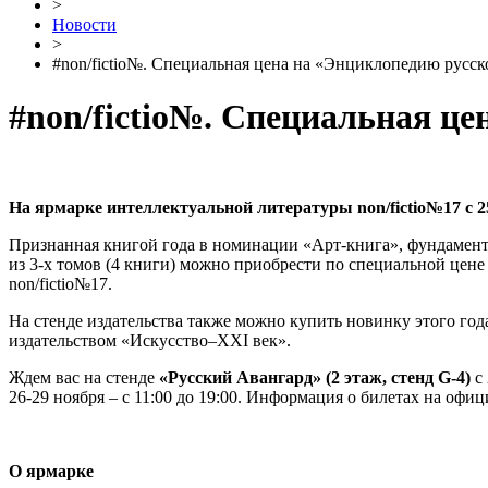
>
Новости
>
#non/fictio№. Специальная цена на «Энциклопедию русск
#non/fictio№. Специальная це
На ярмарке интеллектуальной литературы non/fictio№17 с 2
Признанная книгой года в номинации «Арт-книга», фундамента
из 3-х томов (4 книги) можно приобрести по специальной цене
non/fictio№17.
На стенде издательства также можно купить новинку этого г
издательством «Искусство–XXI век».
Ждем вас на стенде
«Русский Авангард» (2 этаж, стенд G-4)
с 
26-29 ноября – с 11:00 до 19:00. Информация о билетах на офи
О ярмарке