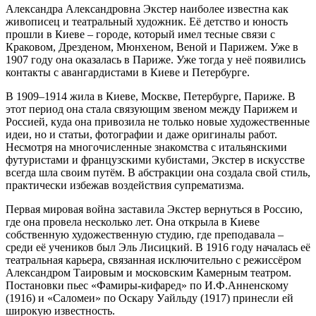
Александра Александровна Экстер наиболее известна как
живописец и театральный художник. Её детство и юность
прошли в Киеве – городе, который имел тесные связи с
Краковом, Дрезденом, Мюнхеном, Веной и Парижем. Уже в
1907 году она оказалась в Париже. Уже тогда у неё появились
контакты с авангардистами в Киеве и Петербурге.
В 1909–1914 жила в Киеве, Москве, Петербурге, Париже. В
этот период она стала связующим звеном между Парижем и
Россией, куда она привозила не только новые художественные
идеи, но и статьи, фотографии и даже оригиналы работ.
Несмотря на многочисленные знакомства с итальянскими
футуристами и французскими кубистами, Экстер в искусстве
всегда шла своим путём. В абстракции она создала свой стиль,
практически избежав воздействия супрематизма.
Первая мировая война заставила Экстер вернуться в Россию,
где она провела несколько лет. Она открыла в Киеве
собственную художественную студию, где преподавала –
среди её учеников был Эль Лисицкий. В 1916 году началась её
театральная карьера, связанная исключительно с режиссёром
Александром Таировым и московским Камерным театром.
Постановки пьес «Фамиры-кифаред» по И.Ф.Анненскому
(1916) и «Саломеи» по Оскару Уайльду (1917) принесли ей
широкую известность.