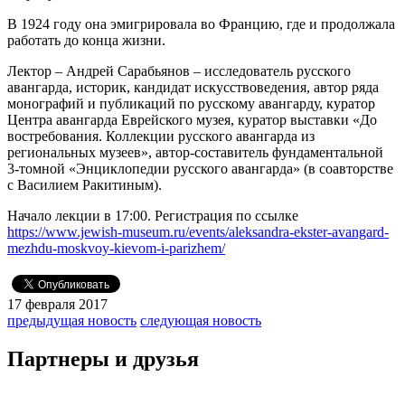
В 1924 году она эмигрировала во Францию, где и продолжала
работать до конца жизни.
Лектор – Андрей Сарабьянов – исследователь русского
авангарда, историк, кандидат искусствоведения, автор ряда
монографий и публикаций по русскому авангарду, куратор
Центра авангарда Еврейского музея, куратор выставки «До
востребования. Коллекции русского авангарда из
региональных музеев», автор-составитель фундаментальной
3-томной «Энциклопедии русского авангарда» (в соавторстве
с Василием Ракитиным).
Начало лекции в 17:00. Регистрация по ссылке
https://www.jewish-museum.ru/events/aleksandra-ekster-avangard-
mezhdu-moskvoy-kievom-i-parizhem/
17 февраля 2017
предыдущая новость
следующая новость
Партнеры и друзья